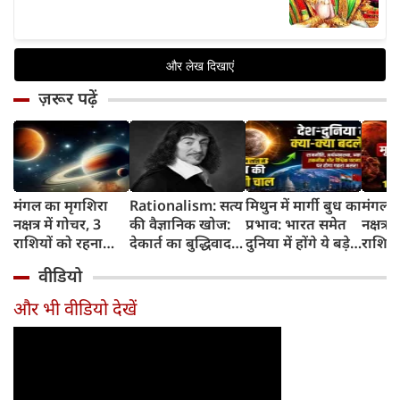
ज़रूर पढ़ें
मंगल का मृगशिरा
Rationalism: सत्य
मिथुन में मार्गी बुध का
मंगल क
नक्षत्र में गोचर, 3
की वैज्ञानिक खोज:
प्रभाव: भारत समेत
नक्षत्र म
राशियों को रहना
देकार्त का बुद्धिवाद
दुनिया में होंगे ये बड़े
राशियो
होगा 12 अगस्त तक
और आधुनिक दर्शन
बदलाव
चमकेग
वीडियो
सावधान
का जन्म
किसे र
सावधा
और भी वीडियो देखें