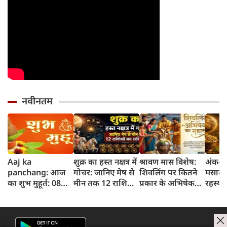
नवीनतम
Aaj ka
शुक्र का हस्त नक्षत्र में
श्रावण मास विशेष:
अंक-दर
panchang: आज
गोचर: जानिए मेष से
शिवलिंग पर कितने
मसाले 
का शुभ मुहूर्त: 08
मीन तक 12 राशियों
प्रकार के अभिषेक
रहस्य 
अगस्‍त 2026:
पर क्या होगा असर
किए जाते हैं? जानिए
धनिया
शनिवार का पंचांग
हर अभिषेक का
और शुभ समय
महत्व