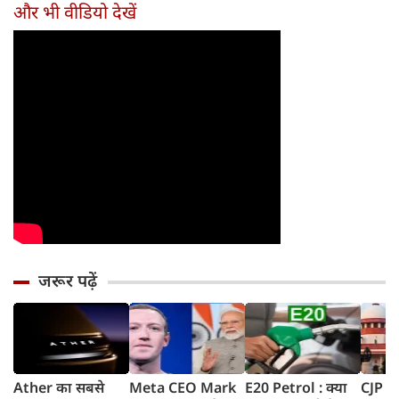
और भी वीडियो देखें
जरूर पढ़ें
Ather का सबसे
Meta CEO Mark
E20 Petrol : क्या
CJP प्र