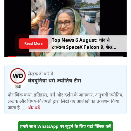
Top News 6 August: चांद से
Read More
टकराया SpaceX Falcon 9, शेख
हसीना की घर वापसी का ऐलान, MP में बस
किराया बढ़ा
लेखक के बारे में
वेबदुनिया धर्म-ज्योतिष टीम
पौराणिक कथा, इतिहास, धर्म और दर्शन के जानकार, अनुभवी ज्योतिष,
लेखक और विषय-विशेषज्ञों द्वारा लिखे गए आलेखों का प्रकाशन किया
जाता है।....
और पढ़ें
हमारे साथ WhatsApp पर जुड़ने के लिए यहां क्लिक करें