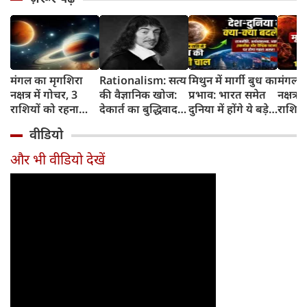
मंगल का मृगशिरा
Rationalism: सत्य
मिथुन में मार्गी बुध का
मंगल क
नक्षत्र में गोचर, 3
की वैज्ञानिक खोज:
प्रभाव: भारत समेत
नक्षत्र म
राशियों को रहना
देकार्त का बुद्धिवाद
दुनिया में होंगे ये बड़े
राशियो
होगा 12 अगस्त तक
और आधुनिक दर्शन
बदलाव
चमकेग
वीडियो
सावधान
का जन्म
किसे र
सावधा
और भी वीडियो देखें