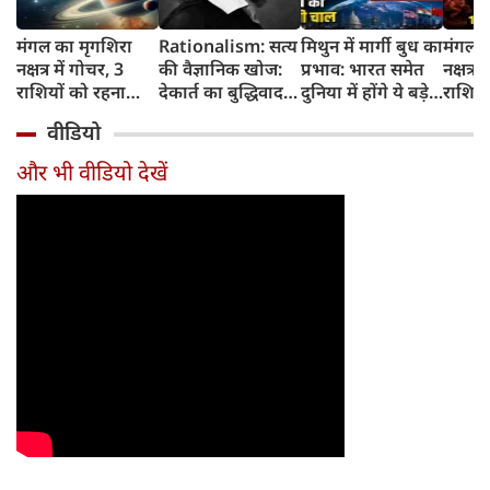
मंगल का मृगशिरा
Rationalism: सत्य
मिथुन में मार्गी बुध का
मंगल क
नक्षत्र में गोचर, 3
की वैज्ञानिक खोज:
प्रभाव: भारत समेत
नक्षत्र म
राशियों को रहना
देकार्त का बुद्धिवाद
दुनिया में होंगे ये बड़े
राशियो
होगा 12 अगस्त तक
और आधुनिक दर्शन
बदलाव
चमकेग
वीडियो
सावधान
का जन्म
किसे र
सावधा
और भी वीडियो देखें