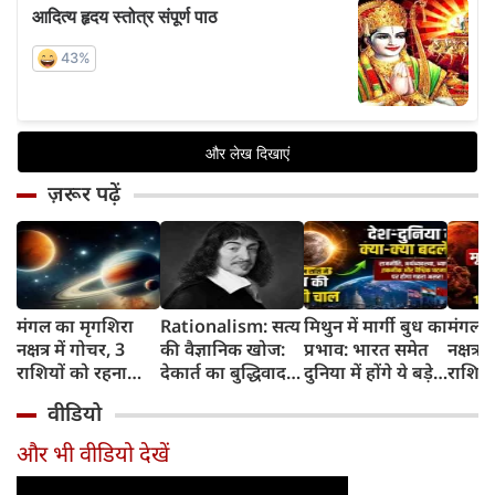
ज़रूर पढ़ें
मंगल का मृगशिरा
Rationalism: सत्य
मिथुन में मार्गी बुध का
मंगल क
नक्षत्र में गोचर, 3
की वैज्ञानिक खोज:
प्रभाव: भारत समेत
नक्षत्र म
राशियों को रहना
देकार्त का बुद्धिवाद
दुनिया में होंगे ये बड़े
राशियो
होगा 12 अगस्त तक
और आधुनिक दर्शन
बदलाव
चमकेग
वीडियो
सावधान
का जन्म
किसे र
सावधा
और भी वीडियो देखें