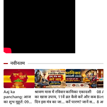
नवीनतम
Aaj ka
श्रावण मास में रविवार
कामिका एकादशी
08 A
panchang: आज
का खास उपाय, 11वें
व्रत कैसे करें और कब
Birt
का शुभ मुहूर्त: 09
दिन इस मंत्र का जाप
करें पारण? जानें सही
8 अगस्
अगस्‍त 2026: रविवार
करने से प्रसन्न होंगे
विधि और शुभ समय
लिए ज