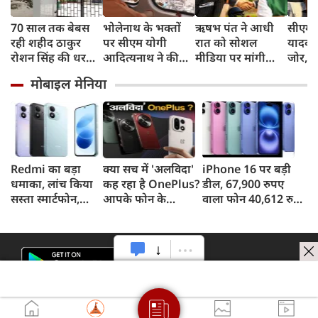
70 साल तक बेबस
भोलेनाथ के भक्तों
ऋषभ पंत ने आधी
सीएम 
रही शहीद ठाकुर
पर सीएम योगी
रात को सोशल
यादव 
रोशन सिंह की धरती,
आदित्यनाथ ने की
मीडिया पर मांगी
जोर, क
फिर CM योगी ने
पुष्पवर्षा
हेल्‍प, सीएम पुष्‍कर
सुनिश्
मोबाइल मेनिया
मिटा दिया तीन
धामी ने बढ़ाया मदद
लिए प्र
पीढ़ियों का दर्द
का हाथ
सरकार
Redmi का बड़ा
क्या सच में 'अलविदा'
iPhone 16 पर बड़ी
धमाका, लांच किया
कह रहा है OnePlus?
डील, 67,900 रुपए
सस्ता स्मार्टफोन,
आपके फोन के
वाला फोन 40,612 रुपए
8,000mAh बैटरी
अपडेट्स और वारंटी पर
में खरीदने का मौका, ऐसे
और 50MP कैमरा
आया बड़ा अपडेट
मिलेगा डिस्काउंट