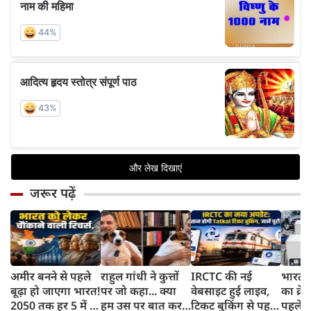
जरूर पढ़ें
अमीर बनने से पहले
राहुल गांधी ने कुत्तों
IRCTC की नई
भारत म
बूढ़ा हो जाएगा भारत!
पर जो कहा... क्या
वेबसाइट हुई लाइव,
का क्रे
2050 तक हर 5 में 1
हम उस पर बात कर
टिकट बुकिंग से पहले
पहले जा