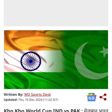
Written By:
WD Sports Desk
Updated:
Thu, 19 Dec 2024 (11:22 IST)
Kho Kho World Cup IND vs PAK :
मेजबान भारत