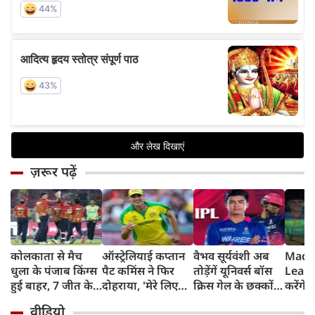
ज़रूर पढ़ें
कोलकाता से मैच
ऑस्ट्रेलियाई कप्तान
वैभव सूर्यवंशी अब
Madh
धुला के पंजाब किंग्स
पैट कमिंस ने फिर
तोड़ेंगें यूनिवर्स बॉस
Leagu
हुई बाहर, 7 जीत के
दोहराया, 'मेरे लिए
क्रिस गेल के छक्कों
करेंगे
बाद 6 हार
देश पहले IPL बाद में'
का रिकॉर्ड
शामिल 
वीडियो
टीम में