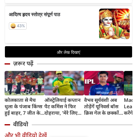
ज़रूर पढ़ें
कोलकाता से मैच
ऑस्ट्रेलियाई कप्तान
वैभव सूर्यवंशी अब
Madh
धुला के पंजाब किंग्स
पैट कमिंस ने फिर
तोड़ेंगें यूनिवर्स बॉस
Leagu
हुई बाहर, 7 जीत के
दोहराया, 'मेरे लिए
क्रिस गेल के छक्कों
करेंगे
बाद 6 हार
देश पहले IPL बाद में'
का रिकॉर्ड
शामिल 
वीडियो
टीम में
और भी वीडियो देखें