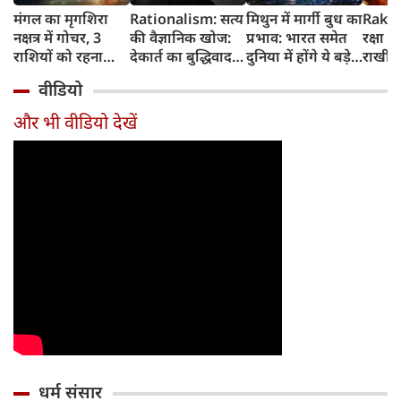
मंगल का मृगशिरा
Rationalism: सत्य
मिथुन में मार्गी बुध का
Rakhi
नक्षत्र में गोचर, 3
की वैज्ञानिक खोज:
प्रभाव: भारत समेत
रक्षा ब
राशियों को रहना
देकार्त का बुद्धिवाद
दुनिया में होंगे ये बड़े
राखी ब
होगा 12 अगस्त तक
और आधुनिक दर्शन
बदलाव
मुहूर्त?
वीडियो
सावधान
का जन्म
और भी वीडियो देखें
धर्म संसार