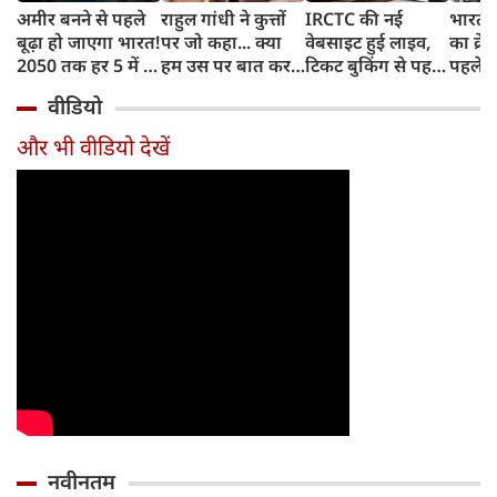
अमीर बनने से पहले
राहुल गांधी ने कुत्तों
IRCTC की नई
भारत म
बूढ़ा हो जाएगा भारत!
पर जो कहा... क्या
वेबसाइट हुई लाइव,
का क्रे
2050 तक हर 5 में 1
हम उस पर बात कर
टिकट बुकिंग से पहले
पहले जा
भारतीय होगा 60
सकते हैं?
करना होगा ये जरूरी
वाहनों 
वीडियो
साल से ज्यादा उम्र का
काम, जानें पूरा
और इन
तरीका
और भी वीडियो देखें
नवीनतम