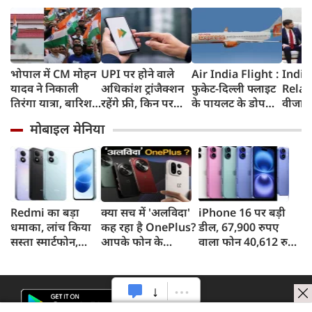
भोपाल में CM मोहन
UPI पर होने वाले
Air India Flight :
India
यादव ने निकाली
अधिकांश ट्रांजैक्शन
फुकेट-दिल्ली फ्लाइट
Relat
तिरंगा यात्रा, बारिश
रहेंगे फ्री, किन पर
के पायलट के डोप
वीजा 
में भी सैकड़ों युवाओं
लगेगा टैक्स, सरकार
टेस्ट पर एयर इंडिया ने
इमिग्रे
मोबाइल मेनिया
ने दिखाया देशभक्ति
ने दिया बड़ा अपडेट
कहा- रिपोर्ट नहीं
अलावा
का जज्बा
मिली, टिप्पणी की
अमेरिक
स्थिति में नहीं
जेडी वें
की चर्च
Redmi का बड़ा
क्या सच में 'अलविदा'
iPhone 16 पर बड़ी
धमाका, लांच किया
कह रहा है OnePlus?
डील, 67,900 रुपए
सस्ता स्मार्टफोन,
आपके फोन के
वाला फोन 40,612 रुपए
8,000mAh बैटरी
अपडेट्स और वारंटी पर
में खरीदने का मौका, ऐसे
और 50MP कैमरा
आया बड़ा अपडेट
मिलेगा डिस्काउंट