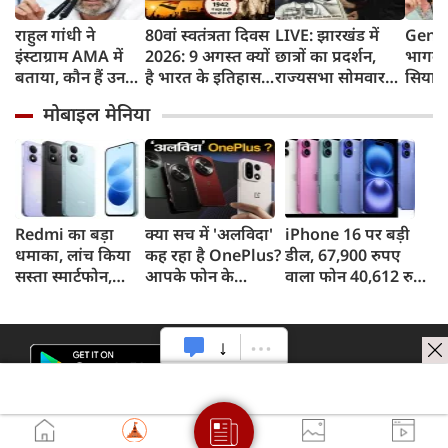
राहुल गांधी ने
80वां स्वतंत्रता दिवस
LIVE: झारखंड में
Gen Z
इंस्टाग्राम AMA में
2026: 9 अगस्त क्यों
छात्रों का प्रदर्शन,
भागवत
बताया, कौन हैं उनका
है भारत के इतिहास
राज्यसभा सोमवार
सियास
पसंदीदा नेता?
का सबसे अहम दिन?
तक स्थगित
प्रियंक
मोबाइल मेनिया
जानिए भारत छोड़ो
छात्रों
आंदोलन की कहानी
सर्टिफ
जरूरत 
Redmi का बड़ा
क्या सच में 'अलविदा'
iPhone 16 पर बड़ी
धमाका, लांच किया
कह रहा है OnePlus?
डील, 67,900 रुपए
सस्ता स्मार्टफोन,
आपके फोन के
वाला फोन 40,612 रुपए
8,000mAh बैटरी
अपडेट्स और वारंटी पर
में खरीदने का मौका, ऐसे
और 50MP कैमरा
आया बड़ा अपडेट
मिलेगा डिस्काउंट