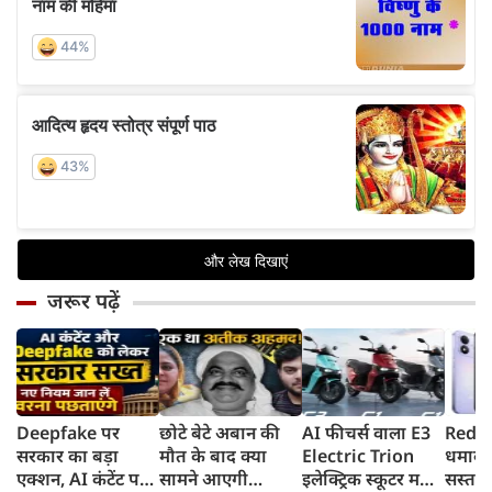
जरूर पढ़ें
Deepfake पर
छोटे बेटे अबान की
AI फीचर्स वाला E3
Redmi
सरकार का बड़ा
मौत के बाद क्या
Electric Trion
धमाका
एक्शन, AI कंटेंट पर
सामने आएगी
इलेक्ट्रिक स्कूटर मचा
सस्ता स