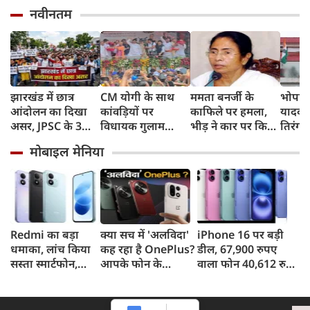
नवीनतम
झारखंड में छात्र
CM योगी के साथ
ममता बनर्जी के
भोपाल
आंदोलन का दिखा
कांवड़ियों पर
काफिले पर हमला,
यादव न
असर, JPSC के 3
विधायक गुलाम
भीड़ ने कार पर किया
तिरंगा 
सदस्‍यों ने दिया
मोहम्मद ने बरसाए
पथराव, भाजपा और
में भी 
मोबाइल मेनिया
इस्‍तीफा, प्रदर्शन को
फूल, UP में सियासत
पुलिस पर लगा यह
ने दिख
लेकर क्या बोले CM
गरमाई, AIMIM ने
आरोप
का जज
हेमंत सोरेन?
उठाए सवाल
Redmi का बड़ा
क्या सच में 'अलविदा'
iPhone 16 पर बड़ी
धमाका, लांच किया
कह रहा है OnePlus?
डील, 67,900 रुपए
सस्ता स्मार्टफोन,
आपके फोन के
वाला फोन 40,612 रुपए
8,000mAh बैटरी
अपडेट्स और वारंटी पर
में खरीदने का मौका, ऐसे
और 50MP कैमरा
आया बड़ा अपडेट
मिलेगा डिस्काउंट