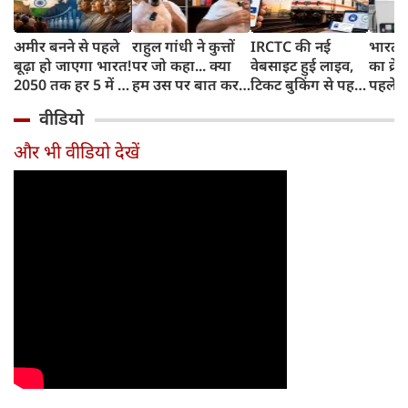
अमीर बनने से पहले
राहुल गांधी ने कुत्तों
IRCTC की नई
भारत म
बूढ़ा हो जाएगा भारत!
पर जो कहा... क्या
वेबसाइट हुई लाइव,
का क्रे
2050 तक हर 5 में 1
हम उस पर बात कर
टिकट बुकिंग से पहले
पहले जा
भारतीय होगा 60
सकते हैं?
करना होगा ये जरूरी
वाहनों 
वीडियो
साल से ज्यादा उम्र का
काम, जानें पूरा
और इन
तरीका
और भी वीडियो देखें