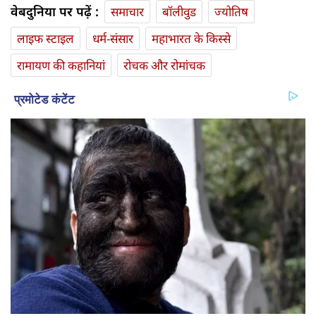
वेबदुनिया पर पढ़ें :
समाचार
बॉलीवुड
ज्योतिष
लाइफ स्‍टाइल
धर्म-संसार
महाभारत के किस्से
रामायण की कहानियां
रोचक और रोमांचक