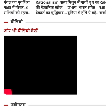
मंगल का मृगशिरा
Rationalism: सत्य
मिथुन में मार्गी बुध का
Rakhi
नक्षत्र में गोचर, 3
की वैज्ञानिक खोज:
प्रभाव: भारत समेत
रक्षा ब
राशियों को रहना
देकार्त का बुद्धिवाद
दुनिया में होंगे ये बड़े
राखी ब
होगा 12 अगस्त तक
और आधुनिक दर्शन
बदलाव
मुहूर्त?
वीडियो
सावधान
का जन्म
और भी वीडियो देखें
नवीनतम