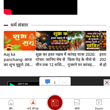
धर्म संसार
Aaj ka
शुक्र का हस्त नक्षत्र में
कांवड़ यात्रा 2026:
हरताल
panchang: आज
गोचर: जानिए मेष से
किस पेड़ के नीचे से
2026: 
का शुभ मुहूर्त: 08
मीन तक 12 राशियों
गुजरने पर कांवड़
से होती
अगस्‍त 2026:
पर क्या होगा असर
मानी जाती है खंडित?
शुरुआ
शनिवार का पंचांग
जानिए धार्मिक
इसका ध
और शुभ समय
मान्यता
होम
धर्म संग्रह
फोटो
Reels