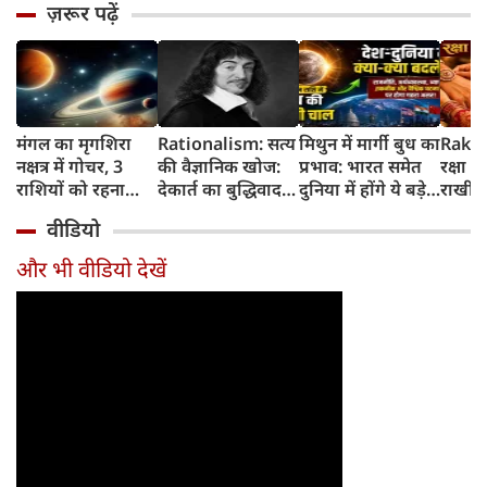
ज़रूर पढ़ें
मंगल का मृगशिरा
Rationalism: सत्य
मिथुन में मार्गी बुध का
Rakhi
नक्षत्र में गोचर, 3
की वैज्ञानिक खोज:
प्रभाव: भारत समेत
रक्षा ब
राशियों को रहना
देकार्त का बुद्धिवाद
दुनिया में होंगे ये बड़े
राखी ब
होगा 12 अगस्त तक
और आधुनिक दर्शन
बदलाव
मुहूर्त?
वीडियो
सावधान
का जन्म
और भी वीडियो देखें