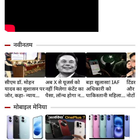
नवीनतम
सीएम डॉ. मोहन
अब X से यूजर्स को
बड़ा खुलासा! IAF
टिंडर प
यादव का सुशासन पर
नहीं मिलेगा कंटेंट का
अधिकारी को
और फिर
जोर, कहा- न्याय
पैसा, लॉन्‍च होगा नया
पाकिस्तानी महिला
नोटों क
सुनिश्चित करने के
प्रोग्राम और ये है नई
एजेंट ने बनाया
सोकर 
मोबाइल मेनिया
लिए प्रतिबद्ध है
शर्त
हनीट्रैफ का शिकार,
का सपन
सरकार
गिरफ्तार
करोड़ 