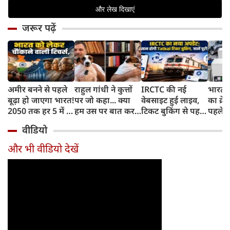
जरूर पढ़ें
अमीर बनने से पहले
राहुल गांधी ने कुत्तों
IRCTC की नई
भारत म
बूढ़ा हो जाएगा भारत!
पर जो कहा... क्या
वेबसाइट हुई लाइव,
का क्रे
2050 तक हर 5 में 1
हम उस पर बात कर
टिकट बुकिंग से पहले
पहले जा
भारतीय होगा 60
सकते हैं?
करना होगा ये जरूरी
वाहनों 
वीडियो
साल से ज्यादा उम्र का
काम, जानें पूरा
और इन
तरीका
और भी वीडियो देखें