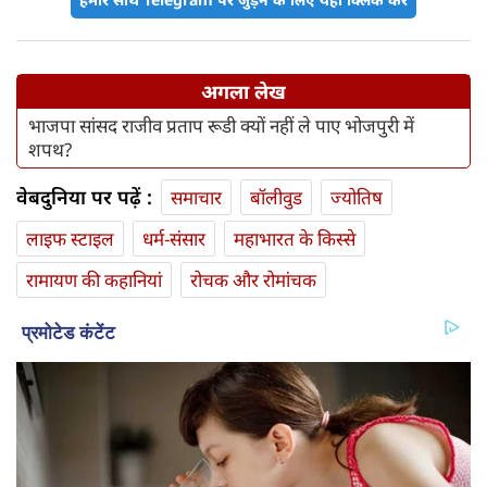
अगला लेख
भाजपा सांसद राजीव प्रताप रूडी क्यों नहीं ले पाए भोजपुरी में
शपथ?
वेबदुनिया पर पढ़ें :
समाचार
बॉलीवुड
ज्योतिष
लाइफ स्‍टाइल
धर्म-संसार
महाभारत के किस्से
रामायण की कहानियां
रोचक और रोमांचक