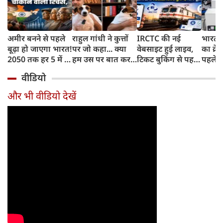
अमीर बनने से पहले
राहुल गांधी ने कुत्तों
IRCTC की नई
भारत म
बूढ़ा हो जाएगा भारत!
पर जो कहा... क्या
वेबसाइट हुई लाइव,
का क्रे
2050 तक हर 5 में 1
हम उस पर बात कर
टिकट बुकिंग से पहले
पहले जा
भारतीय होगा 60
सकते हैं?
करना होगा ये जरूरी
वाहनों 
वीडियो
साल से ज्यादा उम्र का
काम, जानें पूरा
और इन
तरीका
और भी वीडियो देखें