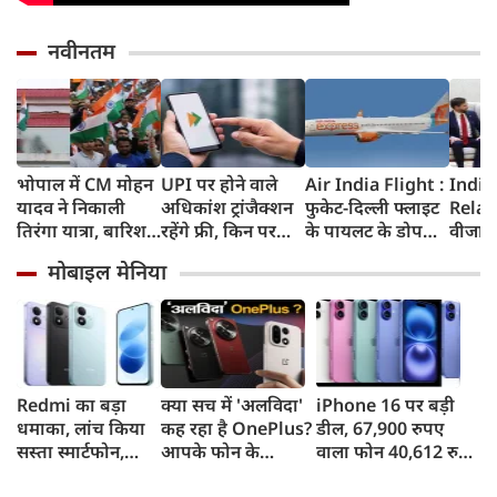
नवीनतम
भोपाल में CM मोहन
UPI पर होने वाले
Air India Flight :
India
यादव ने निकाली
अधिकांश ट्रांजैक्शन
फुकेट-दिल्ली फ्लाइट
Relat
तिरंगा यात्रा, बारिश
रहेंगे फ्री, किन पर
के पायलट के डोप
वीजा 
में भी सैकड़ों युवाओं
लगेगा टैक्स, सरकार
टेस्ट पर एयर इंडिया ने
इमिग्रे
मोबाइल मेनिया
ने दिखाया देशभक्ति
ने दिया बड़ा अपडेट
कहा- रिपोर्ट नहीं
अलावा
का जज्बा
मिली, टिप्पणी की
अमेरिक
स्थिति में नहीं
जेडी वें
की चर्च
Redmi का बड़ा
क्या सच में 'अलविदा'
iPhone 16 पर बड़ी
धमाका, लांच किया
कह रहा है OnePlus?
डील, 67,900 रुपए
सस्ता स्मार्टफोन,
आपके फोन के
वाला फोन 40,612 रुपए
8,000mAh बैटरी
अपडेट्स और वारंटी पर
में खरीदने का मौका, ऐसे