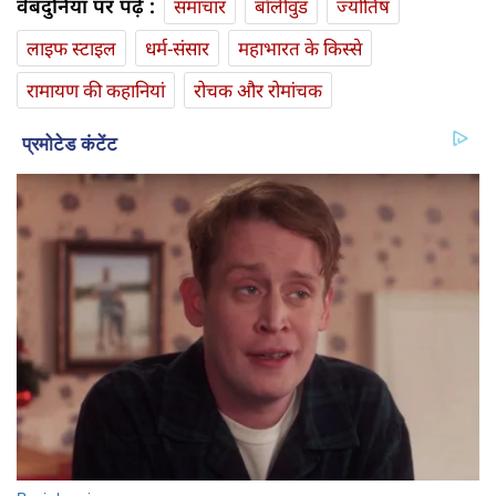
वेबदुनिया पर पढ़ें :
समाचार
बॉलीवुड
ज्योतिष
लाइफ स्‍टाइल
धर्म-संसार
महाभारत के किस्से
रामायण की कहानियां
रोचक और रोमांचक