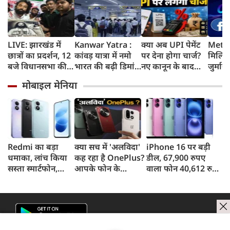
LIVE: झारखंड में
Kanwar Yatra :
क्या अब UPI पेमेंट
Meta 
छात्रों का प्रदर्शन, 12
कांवड़ यात्रा में नमो
पर देना होगा चार्ज?
मिलिय
बजे विधानसभा की
भारत की बढ़ी डिमांड,
नए कानून के बाद
जुर्मान
ओर करेंगे मार्च
गाजियाबाद समेत
जानिए किसे लगेगा
मानसि
मोबाइल मेनिया
कई स्टेशनों पर 50%
शुल्क और किसे नहीं
कोर्ट 
तक बढ़ी यात्रियों की
संख्या
Redmi का बड़ा
क्या सच में 'अलविदा'
iPhone 16 पर बड़ी
धमाका, लांच किया
कह रहा है OnePlus?
डील, 67,900 रुपए
सस्ता स्मार्टफोन,
आपके फोन के
वाला फोन 40,612 रुपए
8,000mAh बैटरी
अपडेट्स और वारंटी पर
में खरीदने का मौका, ऐसे
और 50MP कैमरा
आया बड़ा अपडेट
मिलेगा डिस्काउंट