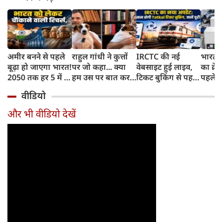
अमीर बनने से पहले
राहुल गांधी ने कुत्तों
IRCTC की नई
भारत म
बूढ़ा हो जाएगा भारत!
पर जो कहा... क्या
वेबसाइट हुई लाइव,
का क्रे
2050 तक हर 5 में 1
हम उस पर बात कर
टिकट बुकिंग से पहले
पहले जा
भारतीय होगा 60
सकते हैं?
करना होगा ये जरूरी
वाहनों 
वीडियो
साल से ज्यादा उम्र का
काम, जानें पूरा
और इन
तरीका
और भी वीडियो देखें