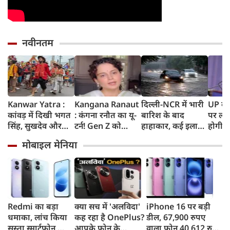
नवीनतम
Kanwar Yatra :
Kangana Ranaut
दिल्ली-NCR में भारी
UP के क
कांवड़ में दिखी भगत
: कंगना रनौत का यू-
बारिश के बाद
पर लगे
सिंह, सुखदेव और
टर्न! Gen Z को
हाहाकार, कई इलाकों
होगी न
राजगुरु की
बताया भारत की
में जलभराव, घंटों
शपथ; 
मोबाइल मेनिया
अमरगाथा,
'सबसे बड़ी ताकत',
जाम में फंसे लोग,
मीटर दा
शिवभक्तों ने अनोखे
कुछ दिन पहले
सड़कों पर भरा कमर
पर सख्
अंदाज में दी
प्रदर्शनकारियों को
तक पानी
श्रद्धांजलि
कहा था 'जेनरेशन
गटर'
Redmi का बड़ा
क्या सच में 'अलविदा'
iPhone 16 पर बड़ी
धमाका, लांच किया
कह रहा है OnePlus?
डील, 67,900 रुपए
सस्ता स्मार्टफोन,
आपके फोन के
वाला फोन 40,612 रुपए