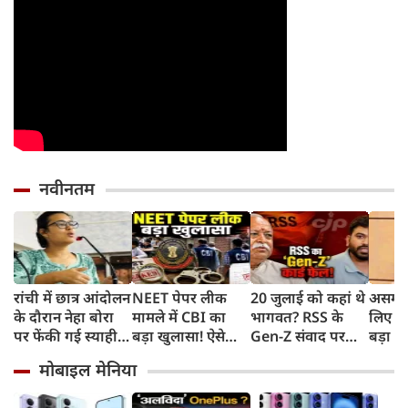
नवीनतम
रांची में छात्र आंदोलन
NEET पेपर लीक
20 जुलाई को कहां थे
असम बा
के दौरान नेहा बोरा
मामले में CBI का
भागवत? RSS के
लिए हे
पर फेंकी गई स्याही,
बड़ा खुलासा! ऐसे
Gen-Z संवाद पर
बड़ा ऐ
बोलीं- आंसू गैस और
चुराए गए थे सवाल,
CJP प्रमुख दीपके का
सरकार 
मोबाइल मेनिया
पेलेट से नहीं डरे, इससे
हैरान करने वाला
हमला, बोले- अब
रुपए 
भी नहीं डरेंगे
तरीका आया सामने
बहुत देर हो गई!