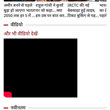
अमीर बनने से पहले
राहुल गांधी ने कुत्तों
IRCTC की नई
भारत म
बूढ़ा हो जाएगा भारत!
पर जो कहा... क्या
वेबसाइट हुई लाइव,
का क्रे
2050 तक हर 5 में 1
हम उस पर बात कर
टिकट बुकिंग से पहले
पहले जा
भारतीय होगा 60
सकते हैं?
करना होगा ये जरूरी
वाहनों 
वीडियो
साल से ज्यादा उम्र का
काम, जानें पूरा
और इन
तरीका
और भी वीडियो देखें
नवीनतम