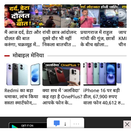
मैं आज दर्द, डेटा और
रांची छात्र आंदोलन:
प्रयागराज में राहुल
जापान
दौलत की बात
दूसरे दौर भी नहीं
गांधी की गूंज, छात्रों
KMPH 
करुंगा, चक्रव्यूह में
निकला बातचीत का
के बीच खोला
चीन क
फंसे हैं देश के छात्र,
कोई नतीजा, MLA
रोजगार के '5 बंद
टाइफून
मोबाइल मेनिया
रील नशा है, छात्रों की
जयराम महतो ने
दरवाजों' का सच
में अलर
गूंज में बोले राहुल
किया अनशन का
स्कूल बं
गांधी
ऐलान
Redmi का बड़ा
क्या सच में 'अलविदा'
iPhone 16 पर बड़ी
धमाका, लांच किया
कह रहा है OnePlus?
डील, 67,900 रुपए
सस्ता स्मार्टफोन,
आपके फोन के
वाला फोन 40,612 रुपए
8,000mAh बैटरी
अपडेट्स और वारंटी पर
में खरीदने का मौका, ऐसे
और 50MP कैमरा
आया बड़ा अपडेट
मिलेगा डिस्काउंट