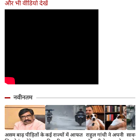
और भी वीडियो देखें
नए नियम जान लें
पत्नी
वारंटी, कीमत जानेंगे
वरना पछताएंगे
तो हो जाएंगे हैरान
नवीनतम
असम बाढ़ पीड़ितों के
कई राज्यों में आफत
राहुल गांधी ने अपनी
सावन मे