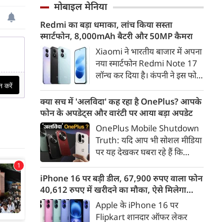
और गाजियाबाद के कई इलाकों में
मोबाइल मेनिया
गलत ठहराना उचित नहीं है। उन्होंने
सड़कें पानी से लबालब हो गईं,
कहा कि Gen Z सरकार का हिस्सा है
Redmi का बड़ा धमाका, लांच किया सस्ता
जिसके चलते कई प्रमुख मार्गों पर
और इसी पीढ़ी के जनादेश की वजह
स्मार्टफोन, 8,000mAh बैटरी और 50MP कैमरा
लंबा ट्रैफिक जाम लग गया। भारी
से मौजूदा सरकार लंबे समय से सत्ता
बारिश के कारण लोगों को अपने
Xiaomi ने भारतीय बाजार में अपना
में है।
गंतव्य तक पहुंचने में काफी परेशानी
नया स्मार्टफोन Redmi Note 17
का सामना करना पड़ा।
लॉन्च कर दिया है। कंपनी ने इस फोन
को TrueColour AMOLED
डिस्प्ले, 8,000mAh की बड़ी बैटरी
क्या सच में 'अलविदा' कह रहा है OnePlus? आपके
और Qualcomm Snapdragon
फोन के अपडेट्स और वारंटी पर आया बड़ा अपडेट
चिपसेट के साथ पेश किया है। फोन में
OnePlus Mobile Shutdown
50MP का मेन कैमरा दिया गया है।
Truth: यदि आप भी सोशल मीडिया
इसके अलावा Redmi Note 17 में
पर यह देखकर घबरा रहे हैं कि
Corning Gorilla Glass 7i
"OnePlus मोबाइल बंद हो रहा है",
प्रोटेक्शन, IP65 रेटिंग और मजबूत
तो थोड़ा ठहरिए! टेक वर्ल्ड में किसी
iPhone 16 पर बड़ी डील, 67,900 रुपए वाला फोन
चेसिस जैसे फीचर्स मिलते हैं।
समय 'फ्लैगशिप किलर' के नाम से
40,612 रुपए में खरीदने का मौका, ऐसे मिलेगा
मशहूर इस ब्रांड को लेकर इंटरनेट पर
डिस्काउंट
Apple के iPhone 16 पर
लगातार कयासबाजी का दौर जारी है।
Flipkart शानदार ऑफर लेकर