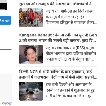
मुद्दा’ बताते हुए आरोप लगाया कि
सुखदेव और राजगुरु की अमरगाथा, शिवभक्तों ने
इसके इस्तेमाल से वाहनों को नुकसान
अनोखे अंदाज में दी श्रद्धांजलि
राष्ट्रीय राजमार्ग-58 इन दिनों आस्था
हो रहा है और इसका आर्थिक बोझ
के समुद्र में गोते लगा रहा है।
आम उपभोक्ताओं पर पड़ रहा है।
िक करें
शिवभक्त हरिद्वार से गंगाजल लेकर
अपने-अपने गंतव्य की तरफ बढ़ रहे
है। लाखों शिवभक्तों के बीच रंग-
Kangana Ranaut : कंगना रनौत का यू-टर्न! Gen
बिरंगी और आकर्षक कांवड़ें हर किसी
Z को बताया भारत की 'सबसे बड़ी ताकत', कुछ दिन
का ध्यान बरबस अपनी ओर खींच रही
पहले प्रदर्शनकारियों को कहा था 'जेनरेशन गटर'
राष्ट्रीय स्वयंसेवक संघ (RSS) प्रमुख
हैं। लेकिन ऐसे में जब शिव चौक से
मोहन भागवत द्वारा हालिया कॉकरोच
एक गुजरी कांवड़ ने लोगों के दिलों को
जनता पार्टी (CJP) के नेतृत्व वाले
गहराई तक छू लिया। यह केवल
प्रदर्शनों में Gen Z की भूमिका को
कांवड़ नहीं थी, बल्कि देश की
समर्थन दिए जाने के एक दिन बाद
दिल्ली-NCR में भारी बारिश के बाद हाहाकार, कई
आजादी के अमर सेनानियों को
बीजेपी सांसद और अभिनेत्री कंगना
इलाकों में जलभराव, घंटों जाम में फंसे लोग, सड़कों
समर्पित एक चलती-फिरती श्रद्धांजलि
रनौत ने अपने पहले के बयान पर
पर भरा कमर तक पानी
राजधानी दिल्ली और आसपास के
थी।
सफाई दी। उन्होंने अब Gen Z को
एनसीआर इलाकों में शुक्रवार को हुई
भारत की ‘सबसे बड़ी ताकत’ बताया
भारी बारिश के बाद जनजीवन बुरी
है। कंगना ने कहा कि कुछ लोगों के
तरह प्रभावित हुआ। दिल्ली, नोएडा
व्यवहार के आधार पर पूरी पीढ़ी को