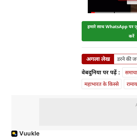
हमारे साथ WhatsApp पर जुड
करें
अगला लेख
डरने की जर
वेबदुनिया पर पढ़ें :
समाच
महाभारत के किस्से
रामा