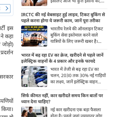
इसलिए आज भी कुत्ते इंसानों को,
पहुंच रहा है।
इंसानों से बेहतर समझते हैं। जब हम
भू-राजनीति से लेकर कृत्रिम
IRCTC की नई वेबसाइट हुई लाइव, टिकट बुकिंग से
बुद्धिमत्ता, जलवायु परिवर्तन से लेकर
पहले करना होगा ये जरूरी काम, जानें पूरा तरीका
क्रिकेट तक हर विषय पर बहस कर
र्टी इस
भारतीय रेलवे की ऑनलाइन टिकट
सकते हैं, तो उस जीव पर भी एक
बुकिंग सेवा इस्तेमाल करने वाले
 ने कहा
गंभीर चर्चा बनती है जिसने किसी भी
यात्रियों के लिए जरूरी खबर है।
 जोड़ो)
सभ्यता से पहले इंसान का साथ चुना
IRCTC ने अपनी नई टिकट बुकिंग
था। दुर्भाग्य यह है कि आज कुत्तों के
प्रदर्शन
वेबसाइट का बीटा वर्जन लॉन्च कर
भारत में बढ़ रहा EV का क्रेज, खरीदने से पहले जानें
बारे में हमारी राय पशु-चिकित्सकों,
दिया है। करीब 24 साल पुराने
इलेक्ट्रिक वाहनों के 4 प्रकार और इनके फायदे
व्यवहार वैज्ञानिकों या विशेषज्ञों से
इंटरफेस के बाद वेबसाइट को नए
भारत में तेजी से बढ़ रहा EV का
कम... और व्हाट्सऐप यूनिवर्सिटी से
डिजाइन और कई नए फीचर्स के साथ
चलन, 2030 तक 30% नई गाड़ियों
ं सरकार
ज़्यादा बनती है।
अपडेट किया गया है।
का लक्ष्य, जानें इलेक्ट्रिक वाहन
कितने प्रकार के होते हैं और क्या है
200 अरब रुपए का मौका
सिर्फ कीमत नहीं, कार खरीदते समय किन बातों पर
प्पणियों
ध्यान देना चाहिए?
न किया।
नई कार खरीदना एक बड़ा फैसला
होता है। पहले जहां ज़्यादातर लोग
फाया हो