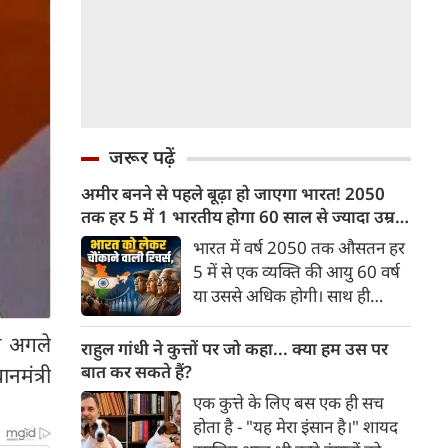
जरूर पढ़ें
अमीर बनने से पहले बूढ़ा हो जाएगा भारत! 2050
तक हर 5 में 1 भारतीय होगा 60 साल से ज्यादा उम्र
का
भारत में वर्ष 2050 तक औसतन हर
5 में से एक व्यक्ति की आयु 60 वर्ष
या उससे अधिक होगी। साथ ही
लगभग 10 में से 7 बुजुर्ग ग्रामीण
पा अगले
भारत में रहेंगे। ‘ट्रांसफॉर्म रूरल
राहुल गांधी ने कुत्तों पर जो कहा... क्या हम उस पर
इंडिया’ (टीआरआई) की रिचर्स के
बात कर सकते हैं?
नमंत्री
अनुसार भारत विकसित देशों के
एक कुत्ते के लिए बस एक ही सच
विपरीत समृद्ध बनने से पहले ही वृद्ध
होता है - "यह मेरा इंसान है।" शायद
होती आबादी वाले देश की श्रेणी में