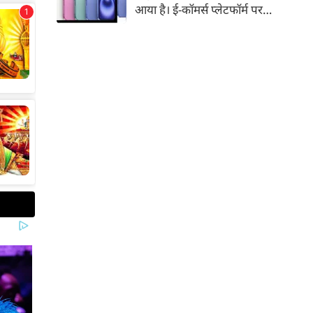
आया है। ई-कॉमर्स प्लेटफॉर्म पर
iPhone 16 के 128GB मॉडल की
कीमत सीधे डिस्काउंट के बाद
67,900 रुपए हो गई है। वहीं, अगर
ग्राहक एक्सचेंज ऑफर और चुनिंदा
बैंक कार्ड के डिस्काउंट का फायदा
उठाते हैं, तो इस फोन को प्रभावी तौर
पर सिर्फ 40,612 रुप में खरीदा जा
सकता है।