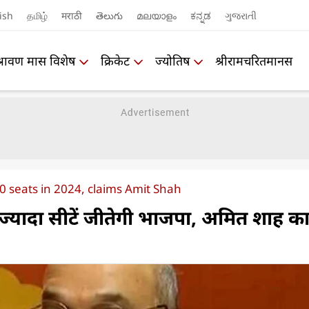
ish
தமிழ்
मराठी
తెలుగు
മലയാളം
ಕನ್ನಡ
ગુજરાતી
श्रावण मास विशेष
क्रिकेट
ज्योतिष
श्रीरामचरितमानस
0 seats in 2024, claims Amit Shah
 ज्यादा सीटें जीतेगी भाजपा, अमित शाह क