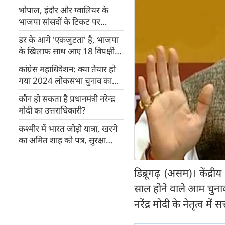
भोपाल, इंदौर और ग्वालियर के
भाजपा सांसदों के टिकट पर
तलवार, सिंधिया और तोमर पर
डर के आगे 'एकजुटता' है, भाजपा
टिकी निगाहें
के खिलाफ साथ आए 18 विपक्षी
दल
कांग्रेस महाधिवेशन: क्या तैयार हो
गया 2024 लोकसभा चुनाव का
रोडमैप
कौन हो सकता है प्रधानमंत्री नरेन्द्र
मोदी का उत्तराधिकारी?
कश्मीर में भारत जोड़ो यात्रा, खरगे
का अमित शाह को पत्र, सुरक्षा
बढ़ाने की मांग
डिब्रूगढ़ (असम)। केंद्
साल होने वाले आम चुनाव
नरेंद्र मोदी के नेतृत्व मे