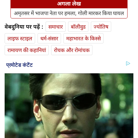
अगला लेख
अमृतसर में भाजपा नेता पर हमला, गोली मारकर किया घायल
वेबदुनिया पर पढ़ें :
समाचार
बॉलीवुड
ज्योतिष
लाइफ स्‍टाइल
धर्म-संसार
महाभारत के किस्से
रामायण की कहानियां
रोचक और रोमांचक