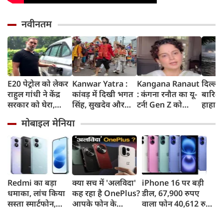
नवीनतम
E20 पेट्रोल को लेकर
Kanwar Yatra :
Kangana Ranaut
दिल्ली
राहुल गांधी ने केंद्र
कांवड़ में दिखी भगत
: कंगना रनौत का यू-
बारिश 
सरकार को घेरा,
सिंह, सुखदेव और
टर्न! Gen Z को
हाहाका
कहा- बहुत बड़ा मुद्दा,
राजगुरु की
बताया भारत की
में जलभ
मोबाइल मेनिया
लोगों की गाड़ियां हो
अमरगाथा,
'सबसे बड़ी ताकत',
जाम में
रहीं खराब, BJP ने
शिवभक्तों ने अनोखे
कुछ दिन पहले
सड़कों
बताया खराब
अंदाज में दी
प्रदर्शनकारियों को
तक पा
पटकथा
श्रद्धांजलि
कहा था 'जेनरेशन
गटर'
Redmi का बड़ा
क्या सच में 'अलविदा'
iPhone 16 पर बड़ी
धमाका, लांच किया
कह रहा है OnePlus?
डील, 67,900 रुपए
सस्ता स्मार्टफोन,
आपके फोन के
वाला फोन 40,612 रुपए
8,000mAh बैटरी
अपडेट्स और वारंटी पर
में खरीदने का मौका, ऐसे