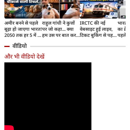
अमीर बनने से पहले
राहुल गांधी ने कुत्तों
IRCTC की नई
भारत म
बूढ़ा हो जाएगा भारत!
पर जो कहा... क्या
वेबसाइट हुई लाइव,
का क्रे
2050 तक हर 5 में 1
हम उस पर बात कर
टिकट बुकिंग से पहले
पहले जा
भारतीय होगा 60
सकते हैं?
करना होगा ये जरूरी
वाहनों 
वीडियो
साल से ज्यादा उम्र का
काम, जानें पूरा
और इन
तरीका
और भी वीडियो देखें