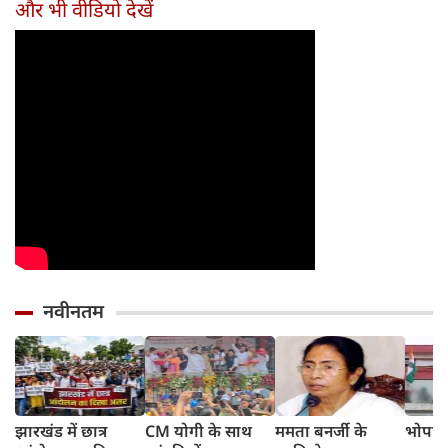
और भी वीडियो देखें
नवीनतम
झारखंड में छात्र
CM योगी के साथ
ममता बनर्जी के
भोपाल