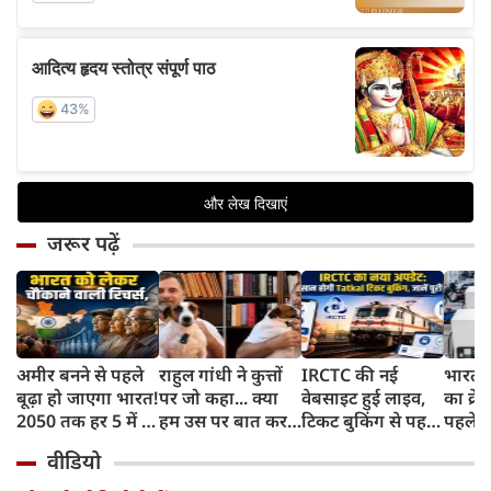
जरूर पढ़ें
अमीर बनने से पहले
राहुल गांधी ने कुत्तों
IRCTC की नई
भारत म
बूढ़ा हो जाएगा भारत!
पर जो कहा... क्या
वेबसाइट हुई लाइव,
का क्रे
2050 तक हर 5 में 1
हम उस पर बात कर
टिकट बुकिंग से पहले
पहले जा
भारतीय होगा 60
सकते हैं?
करना होगा ये जरूरी
वाहनों 
वीडियो
साल से ज्यादा उम्र का
काम, जानें पूरा
और इन
तरीका