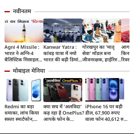
नवीनतम
Agni 4 Missile :
Kanwar Yatra :
गोरखपुर का 'मातृ
आगरा म
भारत ने अग्नि-4
कांवड़ यात्रा में नमो
सेवा' मॉडल बना
किनारे
बैलिस्टिक मिसाइल
भारत की बढ़ी डिमांड,
जीवनरक्षक, हाईरिस्क
रिवर फ्
का सफल परीक्षण
गाजियाबाद समेत
गर्भवती महिलाओं के
करोड़ 
मोबाइल मेनिया
किया, 4,000 KM
कई स्टेशनों पर 50%
इलाज से बची 77
करेगी 
तक मारक क्षमता
तक बढ़ी यात्रियों की
जिंदगियां
मिलेंग
संख्या
सुविधा
Redmi का बड़ा
क्या सच में 'अलविदा'
iPhone 16 पर बड़ी
धमाका, लांच किया
कह रहा है OnePlus?
डील, 67,900 रुपए
सस्ता स्मार्टफोन,
आपके फोन के
वाला फोन 40,612 रुपए
8,000mAh बैटरी
अपडेट्स और वारंटी पर
में खरीदने का मौका, ऐसे
और 50MP कैमरा
आया बड़ा अपडेट
मिलेगा डिस्काउंट