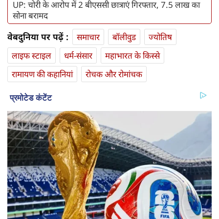
UP: चोरी के आरोप में 2 बीएससी छात्राएं गिरफ्तार, 7.5 लाख का
सोना बरामद
वेबदुनिया पर पढ़ें :
समाचार
बॉलीवुड
ज्योतिष
लाइफ स्‍टाइल
धर्म-संसार
महाभारत के किस्से
रामायण की कहानियां
रोचक और रोमांचक