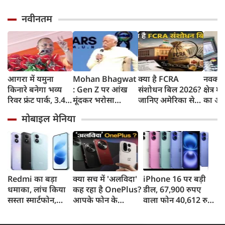
नवीनतम
आगरा में यमुना
Mohan Bhagwat
क्या है FCRA
नवकरण
किनारे बनेगा भव्य
: Gen Z पर आंख
संशोधन बिल 2026?
क्षेत्र म
रिवर फ्रंट पार्क, 3.46
मूंदकर भरोसा
जानिए अमेरिका से
का अग्
करोड़ रुपए खर्च
करूंगा, छात्रों के
लेकर मिजोरम के CM
मुख्यमं
मोबाइल मेनिया
करेगी योगी सरकार;
प्रदर्शन को राष्ट्रविरोधी
क्यों हैं चिंतित
यादव
मिलेंगी ये खास
न बताएं, RSS प्रमुख
सुविधाएं
मोहन भागवत का
बड़ा बयान, चीन और
पाकिस्तान को लेकर
क्या कहा
Redmi का बड़ा
क्या सच में 'अलविदा'
iPhone 16 पर बड़ी
धमाका, लांच किया
कह रहा है OnePlus?
डील, 67,900 रुपए
सस्ता स्मार्टफोन,
आपके फोन के
वाला फोन 40,612 रुपए
8,000mAh बैटरी
अपडेट्स और वारंटी पर
में खरीदने का मौका, ऐसे
और 50MP कैमरा
आया बड़ा अपडेट
मिलेगा डिस्काउंट