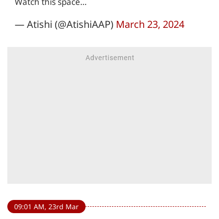
Watch this space…
— Atishi (@AtishiAAP)
March 23, 2024
09:01 AM, 23rd Mar