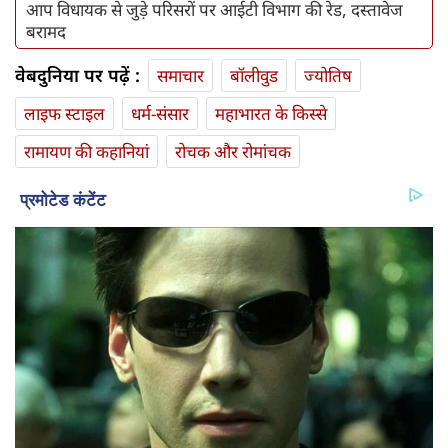
आप विधायक से जुड़े परिसरों पर आईटी विभाग की रेड, दस्तावेज
बरामद
वेबदुनिया पर पढ़ें :
समाचार
बॉलीवुड
ज्योतिष
लाइफ स्‍टाइल
धर्म-संसार
महाभारत के किस्से
रामायण की कहानियां
रोचक और रोमांचक