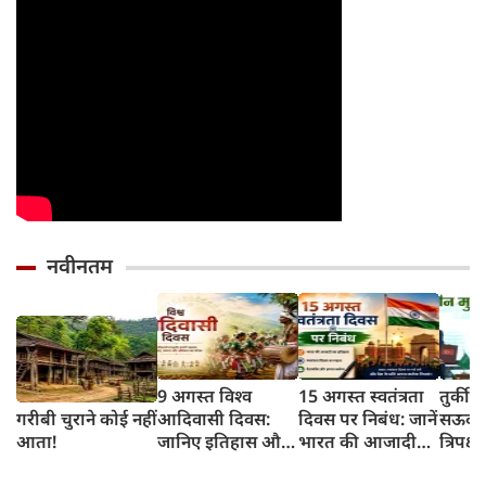
नवीनतम
9 अगस्त विश्व
15 अगस्त स्वतंत्रता
तुर्की
गरीबी चुराने कोई नहीं
आदिवासी दिवस:
दिवस पर निबंध: जानें
सऊदी 
आता!
जानिए इतिहास और
भारत की आजादी
त्रिपक्ष
इसका महत्व
का इतिहास और
समझौ