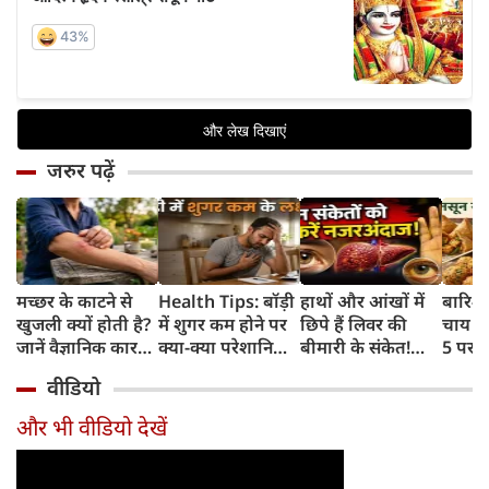
जरुर पढ़ें
मच्छर के काटने से
Health Tips: बॉड़ी
हाथों और आंखों में
बारिश 
खुजली क्यों होती है?
में शुगर कम होने पर
छिपे हैं लिवर की
चाय के
जानें वैज्ञानिक कारण
क्या-क्या परेशानियां
बीमारी के संकेत!
5 परफे
और उपचार
होती हैं, जानें काम की
भूलकर भी न करें इन्हें
कॉम्बि
वीडियो
बातें
नजरअंदाज
क्रिस्पी
कोई क
और भी वीडियो देखें