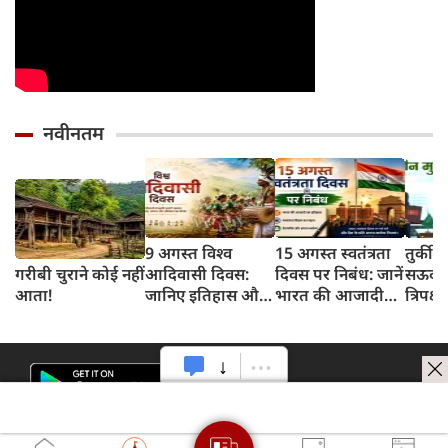
नवीनतम
9 अगस्त विश्व
15 अगस्त स्वतंत्रता
तुर्की
गरीबी चुराने कोई नहीं
आदिवासी दिवस:
दिवस पर निबंध: जानें
सऊदी 
आता!
जानिए इतिहास और
भारत की आजादी
त्रिपक्ष
इसका महत्व
का इतिहास और
समझौ
महत्व