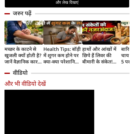
जरुर पढ़ें
मच्छर के काटने से
Health Tips: बॉड़ी
हाथों और आंखों में
बारिश 
खुजली क्यों होती है?
में शुगर कम होने पर
छिपे हैं लिवर की
चाय के
जानें वैज्ञानिक कारण
क्या-क्या परेशानियां
बीमारी के संकेत!
5 परफे
और उपचार
होती हैं, जानें काम की
भूलकर भी न करें इन्हें
कॉम्बि
वीडियो
बातें
नजरअंदाज
क्रिस्पी
कोई क
और भी वीडियो देखें