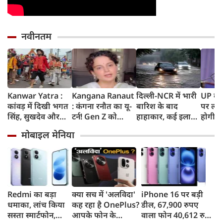
नवीनतम
Kanwar Yatra :
Kangana Ranaut
दिल्ली-NCR में भारी
UP के क
कांवड़ में दिखी भगत
: कंगना रनौत का यू-
बारिश के बाद
पर लगे
सिंह, सुखदेव और
टर्न! Gen Z को
हाहाकार, कई इलाकों
होगी न
राजगुरु की
बताया भारत की
में जलभराव, घंटों
शपथ; 
मोबाइल मेनिया
अमरगाथा,
'सबसे बड़ी ताकत',
जाम में फंसे लोग,
मीटर दा
शिवभक्तों ने अनोखे
कुछ दिन पहले
सड़कों पर भरा कमर
पर सख्
अंदाज में दी
प्रदर्शनकारियों को
तक पानी
श्रद्धांजलि
कहा था 'जेनरेशन
गटर'
Redmi का बड़ा
क्या सच में 'अलविदा'
iPhone 16 पर बड़ी
धमाका, लांच किया
कह रहा है OnePlus?
डील, 67,900 रुपए
सस्ता स्मार्टफोन,
आपके फोन के
वाला फोन 40,612 रुपए