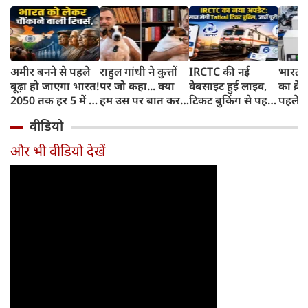
अमीर बनने से पहले
राहुल गांधी ने कुत्तों
IRCTC की नई
भारत म
बूढ़ा हो जाएगा भारत!
पर जो कहा... क्या
वेबसाइट हुई लाइव,
का क्रे
2050 तक हर 5 में 1
हम उस पर बात कर
टिकट बुकिंग से पहले
पहले जा
भारतीय होगा 60
सकते हैं?
करना होगा ये जरूरी
वाहनों 
वीडियो
साल से ज्यादा उम्र का
काम, जानें पूरा
और इन
तरीका
और भी वीडियो देखें