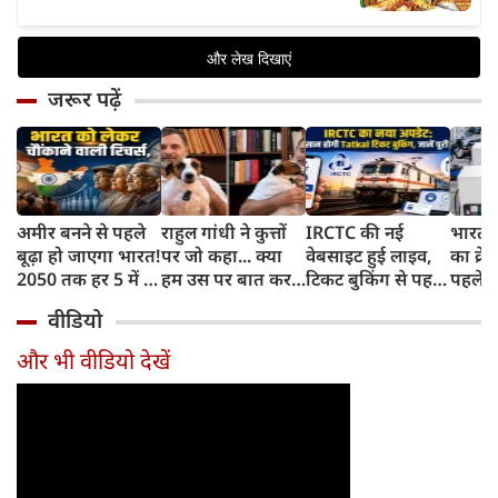
जरूर पढ़ें
अमीर बनने से पहले
राहुल गांधी ने कुत्तों
IRCTC की नई
भारत म
बूढ़ा हो जाएगा भारत!
पर जो कहा... क्या
वेबसाइट हुई लाइव,
का क्रे
2050 तक हर 5 में 1
हम उस पर बात कर
टिकट बुकिंग से पहले
पहले जा
भारतीय होगा 60
सकते हैं?
करना होगा ये जरूरी
वाहनों 
वीडियो
साल से ज्यादा उम्र का
काम, जानें पूरा
और इन
तरीका
और भी वीडियो देखें