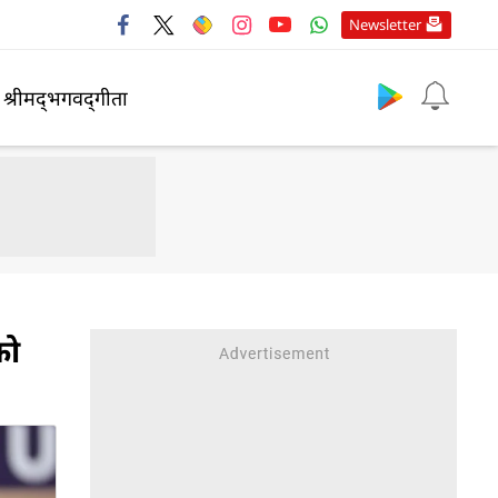
Newsletter
श्रीमद्‍भगवद्‍गीता
को