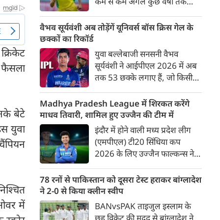
कम से कम अगले कुछ वर्षों तक
ऑस्ट्रेलियाई क्रिकेट उनकी पहली
प्राथमिकता होगी। यह बयान उस चर्चा
वैभव सूर्यवंशी अब तोड़ेंगें यूनिवर्स बॉस क्रिस गेल के
के बीच आया है, जिसमें कहा जा रहा
छक्कों का रिकॉर्ड
है कि ऑस्ट्रेलिया के कुछ बड़े खिलाड़ी
क्रिकेट
युवा बल्लेबाजी सनसनी वैभव
IPL से आगे बढ़कर अन्य फ्रेंचाइजी
सूर्यवंशी ने आईपीएल 2026 में अब
ा फैसला
क्रिकेट खेलने के लिए राष्ट्रीय टीम से
तक 53 छक्के लगाए हैं, जो किसी
दूरी बना सकते हैं।
भी बल्लेबाज़ द्वारा किसी भी टी 20
टूर्नामेंट में दूसरे सबसे ज़्यादा हैं। सबसे
Madhya Pradesh League में शिरकत करेंगे
के बेटे
ज़्यादा 59 छक्के क्रिस गेल ने
माधव तिवारी, शामिल हुए उज्जैन की टीम में
आईपीएल 2012 में लगाए थे।
इस युवा
इंदौर में होने वाली मध्य प्रदेश लीग
सूर्यवंशी की नज़रें अब गेल के रिकॉर्ड
(एमपीएल) टी20 सिंधिया कप
चैंपियन
पर होंगी।
2026 के लिए उज्जैन फाल्कन्स ने
अपनी टीम की घोषणा कर दी है,
जिसमें युवा ऑलराउंडर माधव तिवारी
78 रनों से पाकिस्तान को दूसरा टेस्ट हराकर बांग्लादेश
निश्चित
सबसे बड़े आकर्षण के रूप में
ने 2-0 से किया क्लीन स्वीप
उभरकर सामने आए हैं। इंडियन
ओवर में
BANvsPAK ताइजुल इस्लाम के
प्रीमियर लीग में दिल्ली कैपिटल्स का
छह विकेट की मदद से बांग्लादेश ने
 स्कोर