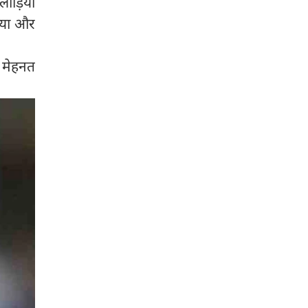
ाड़ियों
माया और
 मेहनत