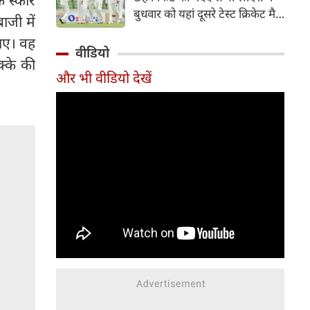
हिस्सा रहे माधव तिवारी इस समय
बुधवार को यहां दूसरे टेस्ट क्रिकेट मैच
ाजी में
मध्य प्रदेश के सबसे चर्चित युवा
में पाकिस्तान को 78 रन से हराकर
क्रिकेटरों में से एक हैं।
खाए। वह
श्रृंखला में 2-0 से क्लीन स्वीप किया।
वीडियो
क्के की
पाकिस्तान की टीम 437 रन के लक्ष्य
और भी वीडियो देखें
का पीछा करते हुए 358 रन पर
आउट हो गई। बांग्लादेश ने पहला
टेस्ट मैच 104 रन से जीता था।