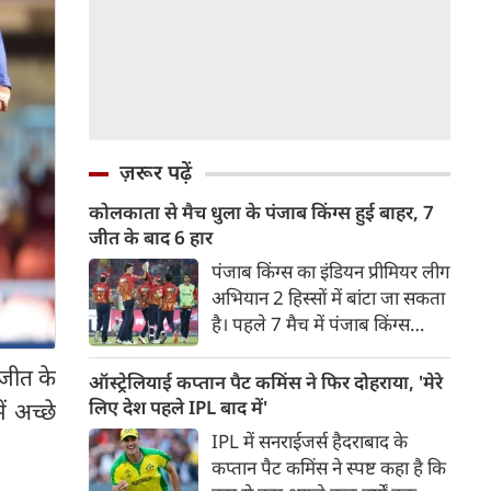
ज़रूर पढ़ें
कोलकाता से मैच धुला के पंजाब किंग्स हुई बाहर, 7
जीत के बाद 6 हार
पंजाब किंग्स का इंडियन प्रीमियर लीग
अभियान 2 हिस्सों में बांटा जा सकता
है। पहले 7 मैच में पंजाब किंग्स
अविजित रही अगले 6 मुकाबले में
 जीत के
उसे हार का सामना करना पड़ा इसके
ऑस्ट्रेलियाई कप्तान पैट कमिंस ने फिर दोहराया, 'मेरे
बाद अंतिम मैच वह जरूर जीती
लिए देश पहले IPL बाद में'
ं अच्छे
लेकिन तब तक उसकी किस्मत
IPL में सनराईजर्स हैदराबाद के
लखनऊ के हाथ लिखी गई थी।
कप्तान पैट कमिंस ने स्पष्ट कहा है कि