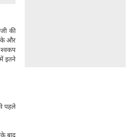
ाजी की
चौके और
विश्वकप
ें इतने
से पहले
सके बाद