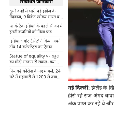
सम्बंधित जानकारी
दूसरे वनडे में भारी पड़े इंडीज के
गेंदबाज, 9 विकेट खोकर भारत बना
पायी 237 रन
'शार्क टैंक इंडिया' के पहले सीजन में
इतनी कंपनियों को मिला फंड
'इंडियाज गॉट टैलेंट' ने किया अपने
टॉप 14 कंटेस्टेंट्स का ऐलान
Statue of equality पर राहुल
का मोदी सरकार से सवाल- क्या
चाइना पर निर्भर है न्यू इंडिया...
फिर बढ़े कोरोना के नए मामले, 24
घंटे में महामारी से 1200 से ज्यादा
की मौत
नई दिल्ली:
इंग्लैंड के
हीरो रहे राज अंगद बावा
अंक प्राप्त कर रहे थे और