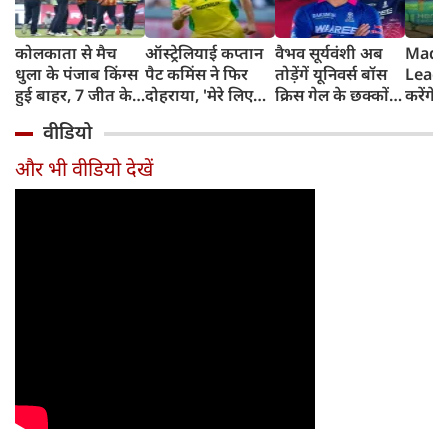
कोलकाता से मैच
ऑस्ट्रेलियाई कप्तान
वैभव सूर्यवंशी अब
Madh
धुला के पंजाब किंग्स
पैट कमिंस ने फिर
तोड़ेंगें यूनिवर्स बॉस
Leagu
हुई बाहर, 7 जीत के
दोहराया, 'मेरे लिए
क्रिस गेल के छक्कों
करेंगे
बाद 6 हार
देश पहले IPL बाद में'
का रिकॉर्ड
शामिल 
वीडियो
टीम में
और भी वीडियो देखें