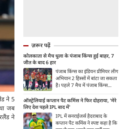
ज़रूर पढ़ें
कोलकाता से मैच धुला के पंजाब किंग्स हुई बाहर, 7
जीत के बाद 6 हार
पंजाब किंग्स का इंडियन प्रीमियर लीग
अभियान 2 हिस्सों में बांटा जा सकता
है। पहले 7 मैच में पंजाब किंग्स
अविजित रही अगले 6 मुकाबले में
ंड ने 5
उसे हार का सामना करना पड़ा इसके
ऑस्ट्रेलियाई कप्तान पैट कमिंस ने फिर दोहराया, 'मेरे
बाद अंतिम मैच वह जरूर जीती
लिए देश पहले IPL बाद में'
 था जब
लेकिन तब तक उसकी किस्मत
IPL में सनराईजर्स हैदराबाद के
लैंड ने
लखनऊ के हाथ लिखी गई थी।
कप्तान पैट कमिंस ने स्पष्ट कहा है कि