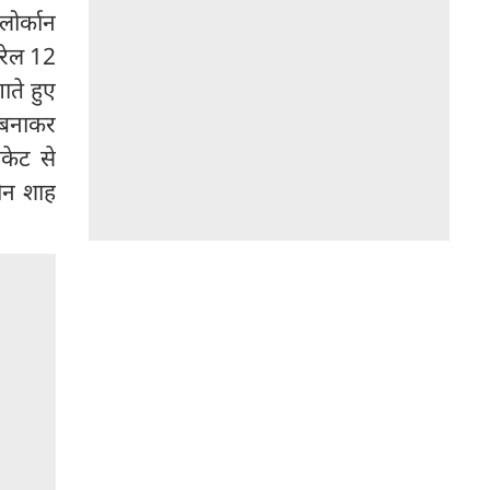
लोर्कान
करेल 12
ाते हुए
 बनाकर
केट से
ीन शाह