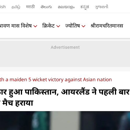
ish
தமிழ்
मराठी
తెలుగు
മലയാളം
ಕನ್ನಡ
ગુજરાતી
श्रावण मास विशेष
क्रिकेट
ज्योतिष
श्रीरामचरितमानस
th a maiden 5 wicket victory against Asian nation
र हुआ पाकिस्तान, आयरलैंड ने पहली बार
य मैच हराया