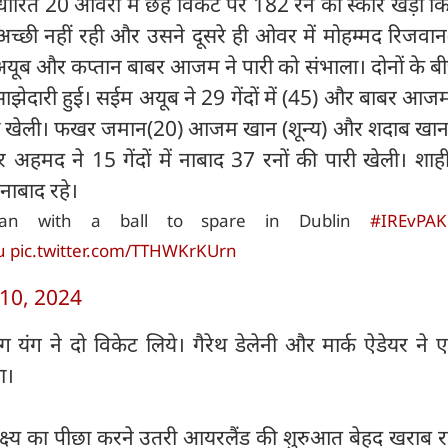
र्धारित 20 ओवरों में छह विकेट पर 182 रन का स्कोर खड़ा क
च्छी नहीं रही और उसने दूसरे ही ओवर में मोहम्मद रिजवान
अयूब और कप्तान बाबर आजम ने पारी को संभाला। दोनों के बी
साझेदारी हुई। सईम अयूब ने 29 गेंदों में (45) और बाबर आज
ी पारी खेली। फखर जमान(20) आजम खान (शून्य) और शदाब खान 
र अहमद ने 15 गेंदों में नाबाद 37 रनों की पारी खेली। शा
ाबाद रहे।
stan with a ball to spare in Dublin
#IREvPAK
u
pic.twitter.com/TTHWKrKUrn
10, 2024
ग यंग ने दो विकेट लिये। गैरेथ डेलेनी और मार्क ऐडेयर न
ा।
लक्ष्य का पीछा करने उतरी आयरलैंड की शुरुआत बेहद खराब 