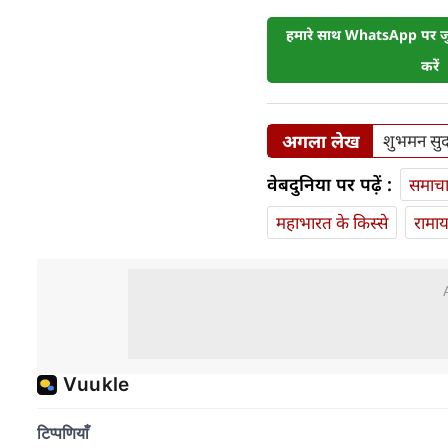
हमारे साथ WhatsApp पर जुड
करें
अगला लेख
शुभमन सुदर
वेबदुनिया पर पढ़ें :
समाच
महाभारत के किस्से
रामा