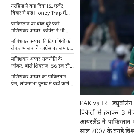
गर्लफ्रेंड ने बना दिया ISI एजेंट,
बिहार में कई Honey Trap में
फंसे, DRDO की गुप्‍त सूचनाएं
पाकिस्तान पर बोल बुरे फंसे
पाकिस्‍तान भेजीं
मणिशंकर अय्यर, कांग्रेस ने भी
बनाई दूरी
मणिशंकर अय्यर की टिप्पणियों को
लेकर भाजपा ने कांग्रेस पर जमकर
साधा निशाना
मणिशंकर अय्यर राजनीति के
जोकर, बोले शिवराज, 56 इंच सीने
वाले पीएम, कोई छेड़ेगा तो छोड़ेंगे
मणिशंकर अय्यर का पाकिस्तान
नहीं
प्रेम, लोकसभा चुनाव में बढ़ी कांग्रेस
की मुश्किल
PAK vs IRE ड्यूबलिन मे
विकेटों से हराकर 3 म
आयरलैंड ने पाकिस्तान क
साल 2007 के वनडे विश्