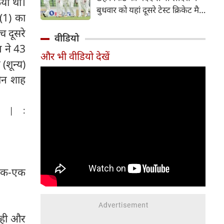
िया था।
हिस्सा रहे माधव तिवारी इस समय
बुधवार को यहां दूसरे टेस्ट क्रिकेट मैच
मध्य प्रदेश के सबसे चर्चित युवा
(1) का
में पाकिस्तान को 78 रन से हराकर
क्रिकेटरों में से एक हैं।
च दूसरे
श्रृंखला में 2-0 से क्लीन स्वीप किया।
वीडियो
पाकिस्तान की टीम 437 रन के लक्ष्य
म ने 43
और भी वीडियो देखें
का पीछा करते हुए 358 रन पर
(शून्य)
आउट हो गई। बांग्लादेश ने पहला
हीन शाह
टेस्ट मैच 104 रन से जीता था।
| :
े एक-एक
रही और