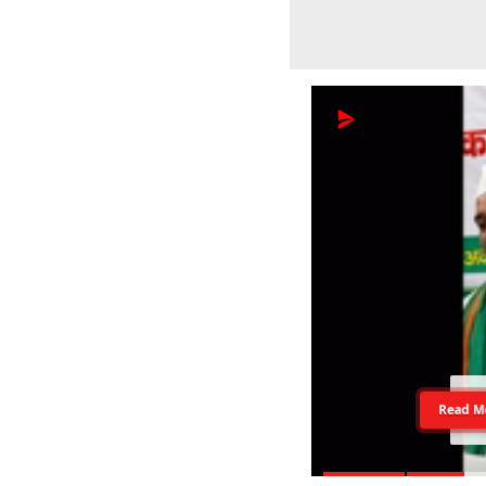
Read M