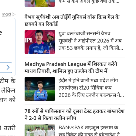
कम से कम अगले कुछ वर्षों तक
ऑस्ट्रेलियाई क्रिकेट उनकी पहली
प्राथमिकता होगी। यह बयान उस चर्चा
वैभव सूर्यवंशी अब तोड़ेंगें यूनिवर्स बॉस क्रिस गेल के
के बीच आया है, जिसमें कहा जा रहा
छक्कों का रिकॉर्ड
है कि ऑस्ट्रेलिया के कुछ बड़े खिलाड़ी
युवा बल्लेबाजी सनसनी वैभव
IPL से आगे बढ़कर अन्य फ्रेंचाइजी
सूर्यवंशी ने आईपीएल 2026 में अब
क्रिकेट खेलने के लिए राष्ट्रीय टीम से
तक 53 छक्के लगाए हैं, जो किसी
दूरी बना सकते हैं।
भी बल्लेबाज़ द्वारा किसी भी टी 20
टूर्नामेंट में दूसरे सबसे ज़्यादा हैं। सबसे
Madhya Pradesh League में शिरकत करेंगे
ज़्यादा 59 छक्के क्रिस गेल ने
माधव तिवारी, शामिल हुए उज्जैन की टीम में
आईपीएल 2012 में लगाए थे।
टीम के
इंदौर में होने वाली मध्य प्रदेश लीग
सूर्यवंशी की नज़रें अब गेल के रिकॉर्ड
(एमपीएल) टी20 सिंधिया कप
ी लेकिन
पर होंगी।
2026 के लिए उज्जैन फाल्कन्स ने
्तान को
अपनी टीम की घोषणा कर दी है,
जिसमें युवा ऑलराउंडर माधव तिवारी
78 रनों से पाकिस्तान को दूसरा टेस्ट हराकर बांग्लादेश
सबसे बड़े आकर्षण के रूप में
ने 2-0 से किया क्लीन स्वीप
उभरकर सामने आए हैं। इंडियन
े उतरी
BANvsPAK ताइजुल इस्लाम के
प्रीमियर लीग में दिल्ली कैपिटल्स का
छह विकेट की मदद से बांग्लादेश ने