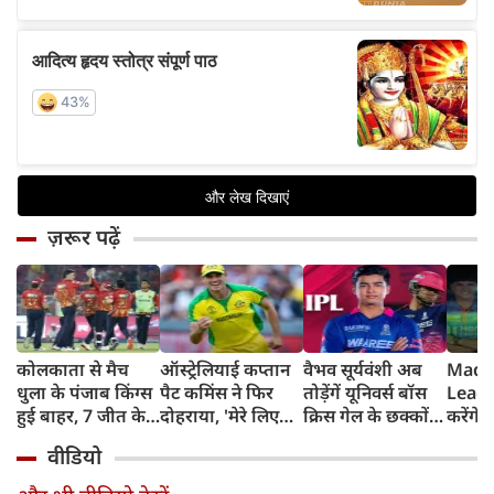
ज़रूर पढ़ें
कोलकाता से मैच
ऑस्ट्रेलियाई कप्तान
वैभव सूर्यवंशी अब
Madh
धुला के पंजाब किंग्स
पैट कमिंस ने फिर
तोड़ेंगें यूनिवर्स बॉस
Leagu
हुई बाहर, 7 जीत के
दोहराया, 'मेरे लिए
क्रिस गेल के छक्कों
करेंगे
बाद 6 हार
देश पहले IPL बाद में'
का रिकॉर्ड
शामिल 
वीडियो
टीम में