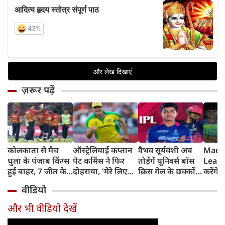
ज़रूर पढ़ें
कोलकाता से मैच
ऑस्ट्रेलियाई कप्तान
वैभव सूर्यवंशी अब
Madh
धुला के पंजाब किंग्स
पैट कमिंस ने फिर
तोड़ेंगें यूनिवर्स बॉस
Leagu
हुई बाहर, 7 जीत के
दोहराया, 'मेरे लिए
क्रिस गेल के छक्कों
करेंगे
बाद 6 हार
देश पहले IPL बाद में'
का रिकॉर्ड
शामिल 
वीडियो
टीम में
और भी वीडियो देखें