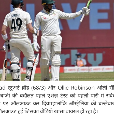
road स्टुअर्ट ब्रॉड (68/3) और Ollie Robinson ओली र
दबाजी की बदौलत पहले एशेज़ टेस्ट की पहली पारी में रवि
रन पर ऑलआउट कर दिया।हालांकि ऑस्ट्रेलिया की बल्लेब
 ऑलआउट हुई जिसका वीडियो खासा वायरल हो रहा है।