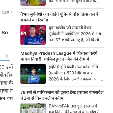
कम से कम अगले कुछ वर्षों तक
ऑस्ट्रेलियाई क्रिकेट उनकी पहली
प्राथमिकता होगी। यह बयान उस चर्चा
वैभव सूर्यवंशी अब तोड़ेंगें यूनिवर्स बॉस क्रिस गेल के
के बीच आया है, जिसमें कहा जा रहा
छक्कों का रिकॉर्ड
है कि ऑस्ट्रेलिया के कुछ बड़े खिलाड़ी
युवा बल्लेबाजी सनसनी वैभव
IPL से आगे बढ़कर अन्य फ्रेंचाइजी
सूर्यवंशी ने आईपीएल 2026 में अब
क्रिकेट खेलने के लिए राष्ट्रीय टीम से
तक 53 छक्के लगाए हैं, जो किसी
दूरी बना सकते हैं।
भी बल्लेबाज़ द्वारा किसी भी टी 20
टूर्नामेंट में दूसरे सबसे ज़्यादा हैं। सबसे
Madhya Pradesh League में शिरकत करेंगे
ज़्यादा 59 छक्के क्रिस गेल ने
माधव तिवारी, शामिल हुए उज्जैन की टीम में
आईपीएल 2012 में लगाए थे।
0 रनों
इंदौर में होने वाली मध्य प्रदेश लीग
सूर्यवंशी की नज़रें अब गेल के रिकॉर्ड
(एमपीएल) टी20 सिंधिया कप
ीबोगरीब
पर होंगी।
2026 के लिए उज्जैन फाल्कन्स ने
ाजा के
अपनी टीम की घोषणा कर दी है,
वाजा ने
जिसमें युवा ऑलराउंडर माधव तिवारी
78 रनों से पाकिस्तान को दूसरा टेस्ट हराकर बांग्लादेश
सबसे बड़े आकर्षण के रूप में
किन इस
ने 2-0 से किया क्लीन स्वीप
उभरकर सामने आए हैं। इंडियन
BANvsPAK ताइजुल इस्लाम के
प्रीमियर लीग में दिल्ली कैपिटल्स का
छह विकेट की मदद से बांग्लादेश ने