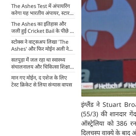
The Ashes Test में अंपायरिंग
करेगा यह भारतीय अंपायर, स्टार
बल्लेबाज भी नहीं ला पाते दबाव में
The Ashes का इतिहास और
जली हुई Cricket Bail के पीछे की
प्रेम कहानी
स्टोक्स ने वाट्सअप लिखा 'The
Ashes' और फिर मोईन अली ने
लिखा LoL, ऐसे वापस लिया
सतपुड़ा मेंं जल रहा था स्वास्थ्य
ऑलराउंडर ने संन्यास
संचालनालय और चिकित्सा शिक्षा
मंत्री पं. प्रदीप मिश्रा की कथा में थे
मान गए मोईन, द एशेज के लिए
व्यस्त
टेस्ट क्रिकेट से लिया संन्यास वापस
इंग्लैंड ने Stuart B
(55/3) की शानदार गें
ऑस्ट्रेलिया को 386 
दिलचस्प वाक्ये के बाद