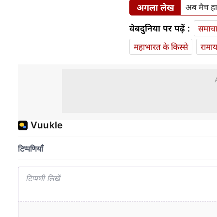
अगला लेख
अब मैच हार
वेबदुनिया पर पढ़ें :
समाच
महाभारत के किस्से
रामा