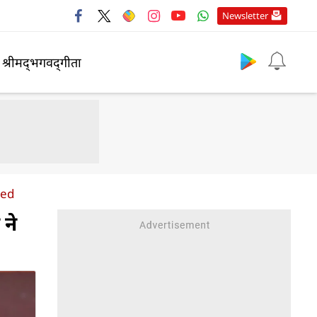
Newsletter
श्रीमद्‍भगवद्‍गीता
led
 ने