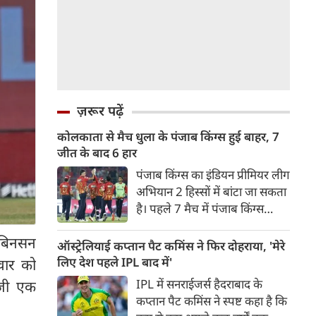
ज़रूर पढ़ें
कोलकाता से मैच धुला के पंजाब किंग्स हुई बाहर, 7
जीत के बाद 6 हार
पंजाब किंग्स का इंडियन प्रीमियर लीग
अभियान 2 हिस्सों में बांटा जा सकता
है। पहले 7 मैच में पंजाब किंग्स
अविजित रही अगले 6 मुकाबले में
ॉबिनसन
उसे हार का सामना करना पड़ा इसके
ऑस्ट्रेलियाई कप्तान पैट कमिंस ने फिर दोहराया, 'मेरे
बाद अंतिम मैच वह जरूर जीती
लिए देश पहले IPL बाद में'
वार को
लेकिन तब तक उसकी किस्मत
IPL में सनराईजर्स हैदराबाद के
ाजी एक
लखनऊ के हाथ लिखी गई थी।
कप्तान पैट कमिंस ने स्पष्ट कहा है कि