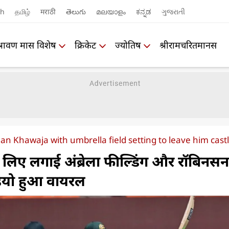
sh
தமிழ்
मराठी
తెలుగు
മലയാളം
ಕನ್ನಡ
ગુજરાતી
श्रावण मास विशेष
क्रिकेट
ज्योतिष
श्रीरामचरितमानस
 Khawaja with umbrella field setting to leave him cast
े लिए लगाई अंब्रेला फील्डिंग और रॉबिनसन
डियो हुआ वायरल