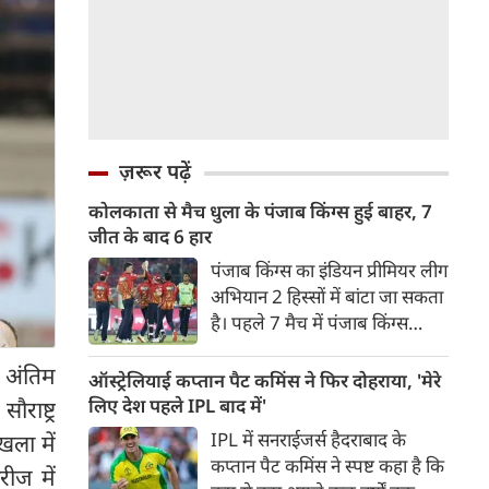
ज़रूर पढ़ें
कोलकाता से मैच धुला के पंजाब किंग्स हुई बाहर, 7
जीत के बाद 6 हार
पंजाब किंग्स का इंडियन प्रीमियर लीग
अभियान 2 हिस्सों में बांटा जा सकता
है। पहले 7 मैच में पंजाब किंग्स
अविजित रही अगले 6 मुकाबले में
 अंतिम
उसे हार का सामना करना पड़ा इसके
ऑस्ट्रेलियाई कप्तान पैट कमिंस ने फिर दोहराया, 'मेरे
बाद अंतिम मैच वह जरूर जीती
लिए देश पहले IPL बाद में'
ाष्ट्र
लेकिन तब तक उसकी किस्मत
IPL में सनराईजर्स हैदराबाद के
खला में
लखनऊ के हाथ लिखी गई थी।
कप्तान पैट कमिंस ने स्पष्ट कहा है कि
ीज में