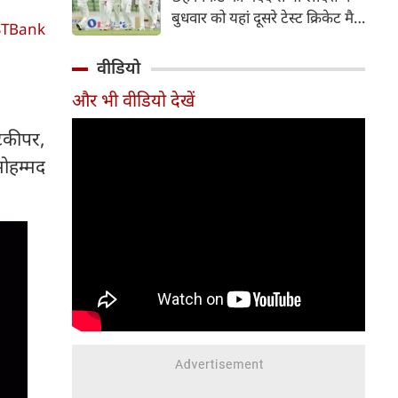
हिस्सा रहे माधव तिवारी इस समय
बुधवार को यहां दूसरे टेस्ट क्रिकेट मैच
मध्य प्रदेश के सबसे चर्चित युवा
STBank
में पाकिस्तान को 78 रन से हराकर
क्रिकेटरों में से एक हैं।
श्रृंखला में 2-0 से क्लीन स्वीप किया।
वीडियो
पाकिस्तान की टीम 437 रन के लक्ष्य
और भी वीडियो देखें
का पीछा करते हुए 358 रन पर
आउट हो गई। बांग्लादेश ने पहला
टकीपर,
टेस्ट मैच 104 रन से जीता था।
मोहम्मद