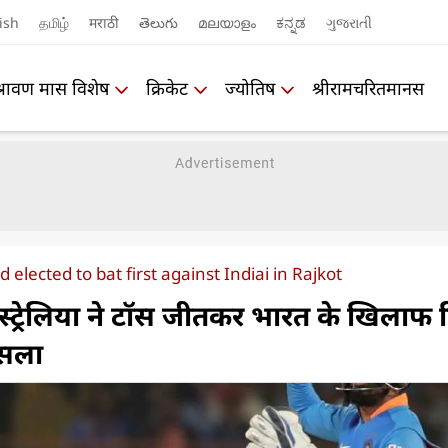
ish
தமிழ்
मराठी
తెలుగు
മലയാളം
ಕನ್ನಡ
ગુજરાતી
श्रावण मास विशेष
क्रिकेट
ज्योतिष
श्रीरामचरितमानस
 elected to bat first against Indiai in Rajkot
्रेलिया ने टॉस जीतकर भारत के खिलाफ 
ैसला