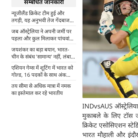
सम्बंधित जानकारी
न्यूजीलैंड क्रिकेट टीम हुई और
तगड़ी, यह अनुभवी तेज गेंदबाज
हुआ फिट
जब ऑस्ट्रेलिया ने अपनी जमीं पर
पहला और कुल मिलाकर पांचवां
विश्व कप जीता, माइकल क्लार्क थे
जयशंकर का बड़ा बयान, भारत-
कप्तान
चीन के संबंध 'सामान्य' नहीं, लंबा
खिंचेगा विवाद
एशियन गेम्स में शूटिंग में भारत को
गोल्ड, 16 पदकों के साथ अंक
तालिका में छठे नंबर पर
तय सीमा से अधिक मात्रा में नमक
का इस्तेमाल कर रहे भारतीय
INDvsAUS ऑस्ट्रेलिया 
मुकाबले के लिए टॉस जी
क्रिकेट एसोसिएशन स्टेड
भारत मौहाली और इंदौर 