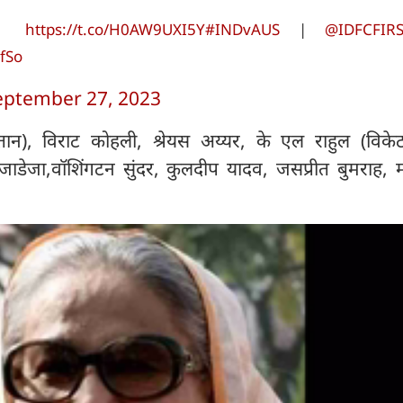
tch
https://t.co/H0AW9UXI5Y
#INDvAUS
|
@IDFCFIR
pfSo
eptember 27, 2023
प्तान), विराट कोहली, श्रेयस अय्यर, के एल राहुल (विके
्र जाडेजा,वॉशिंगटन सुंदर, कुलदीप यादव, जसप्रीत बुमराह, 