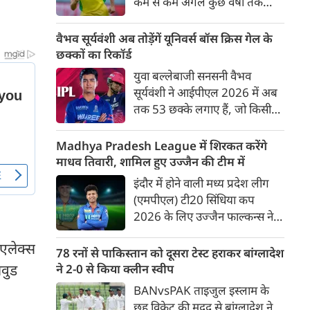
कम से कम अगले कुछ वर्षों तक
ऑस्ट्रेलियाई क्रिकेट उनकी पहली
प्राथमिकता होगी। यह बयान उस चर्चा
वैभव सूर्यवंशी अब तोड़ेंगें यूनिवर्स बॉस क्रिस गेल के
के बीच आया है, जिसमें कहा जा रहा
छक्कों का रिकॉर्ड
है कि ऑस्ट्रेलिया के कुछ बड़े खिलाड़ी
युवा बल्लेबाजी सनसनी वैभव
IPL से आगे बढ़कर अन्य फ्रेंचाइजी
सूर्यवंशी ने आईपीएल 2026 में अब
क्रिकेट खेलने के लिए राष्ट्रीय टीम से
तक 53 छक्के लगाए हैं, जो किसी
दूरी बना सकते हैं।
भी बल्लेबाज़ द्वारा किसी भी टी 20
टूर्नामेंट में दूसरे सबसे ज़्यादा हैं। सबसे
Madhya Pradesh League में शिरकत करेंगे
ज़्यादा 59 छक्के क्रिस गेल ने
माधव तिवारी, शामिल हुए उज्जैन की टीम में
आईपीएल 2012 में लगाए थे।
इंदौर में होने वाली मध्य प्रदेश लीग
सूर्यवंशी की नज़रें अब गेल के रिकॉर्ड
(एमपीएल) टी20 सिंधिया कप
पर होंगी।
2026 के लिए उज्जैन फाल्कन्स ने
अपनी टीम की घोषणा कर दी है,
 एलेक्स
जिसमें युवा ऑलराउंडर माधव तिवारी
78 रनों से पाकिस्तान को दूसरा टेस्ट हराकर बांग्लादेश
सबसे बड़े आकर्षण के रूप में
लवुड
ने 2-0 से किया क्लीन स्वीप
उभरकर सामने आए हैं। इंडियन
BANvsPAK ताइजुल इस्लाम के
प्रीमियर लीग में दिल्ली कैपिटल्स का
छह विकेट की मदद से बांग्लादेश ने