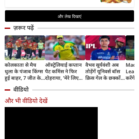
ज़रूर पढ़ें
कोलकाता से मैच
ऑस्ट्रेलियाई कप्तान
वैभव सूर्यवंशी अब
Madh
धुला के पंजाब किंग्स
पैट कमिंस ने फिर
तोड़ेंगें यूनिवर्स बॉस
Leagu
हुई बाहर, 7 जीत के
दोहराया, 'मेरे लिए
क्रिस गेल के छक्कों
करेंगे
बाद 6 हार
देश पहले IPL बाद में'
का रिकॉर्ड
शामिल 
वीडियो
टीम में
और भी वीडियो देखें