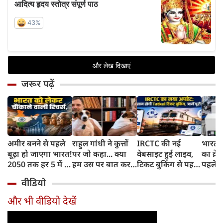
जरूर पढ़ें
अमीर बनने से पहले
राहुल गांधी ने कुत्तों
IRCTC की नई
भारत म
बूढ़ा हो जाएगा भारत!
पर जो कहा... क्या
वेबसाइट हुई लाइव,
का क्रे
2050 तक हर 5 में 1
हम उस पर बात कर
टिकट बुकिंग से पहले
पहले जा
भारतीय होगा 60
सकते हैं?
करना होगा ये जरूरी
वाहनों 
वीडियो
साल से ज्यादा उम्र का
काम, जानें पूरा
और इन
तरीका
और भी वीडियो देखें