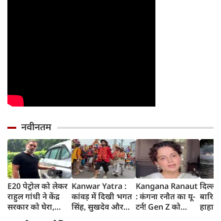
नवीनतम
E20 पेट्रोल को लेकर
Kanwar Yatra :
Kangana Ranaut
दिल्ली
राहुल गांधी ने केंद्र
कांवड़ में दिखी भगत
: कंगना रनौत का यू-
बारिश 
सरकार को घेरा,
सिंह, सुखदेव और
टर्न! Gen Z को
हाहाका
कहा- बहुत बड़ा मुद्दा,
राजगुरु की
बताया भारत की
में जलभ