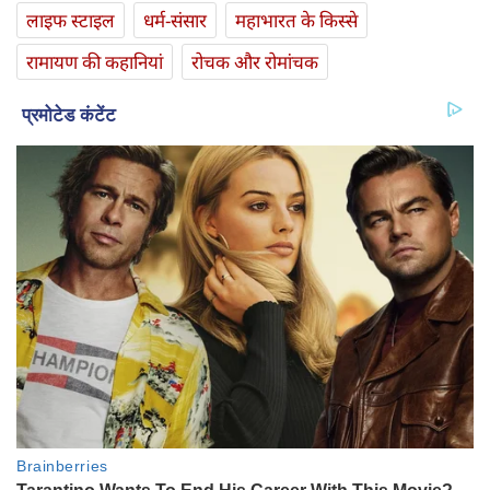
लाइफ स्‍टाइल
धर्म-संसार
महाभारत के किस्से
रामायण की कहानियां
रोचक और रोमांचक