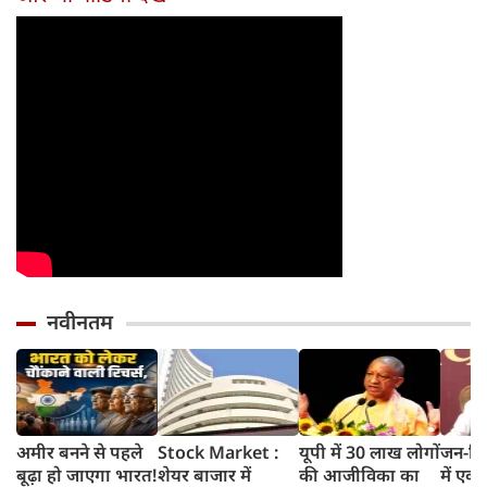
नए नियम जान लें
पत्नी
वारंटी, कीमत जानेंगे
वरना पछताएंगे
तो हो जाएंगे हैरान
नवीनतम
अमीर बनने से पहले
Stock Market :
यूपी में 30 लाख लोगों
जन-वि
बूढ़ा हो जाएगा भारत!
शेयर बाजार में
की आजीविका का
में एक्