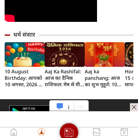
धर्म संसार
10 August
Aaj Ka Rashifal:
Aaj ka
Horos
Birthday: आपको
आज का दैनिक
panchang: आज
15 अग
10 अगस्त, 2026 के
राशिफल: मेष से मीन
का शुभ मुहूर्त: 10
साप्त
लिए जन्मदिन की
तक 12 राशियों का
अगस्‍त 2026:
जानें 
बधाई!
राशिफल (10 अगस्‍त,
सोमवार का पंचांग
होगा 
2026)
और शुभ समय
नुकसा