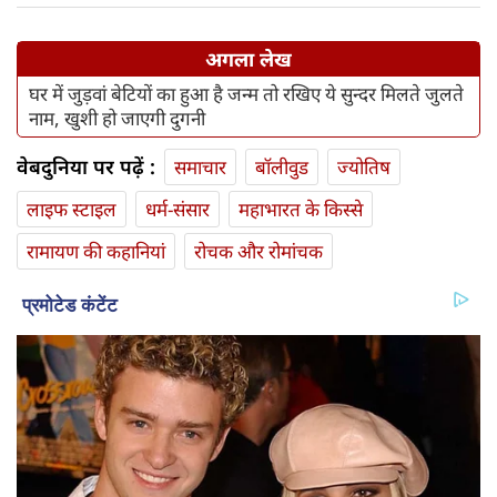
अगला लेख
घर में जुड़वां बेटियों का हुआ है जन्म तो रखिए ये सुन्दर मिलते जुलते
नाम, खुशी हो जाएगी दुगनी
वेबदुनिया पर पढ़ें :
समाचार
बॉलीवुड
ज्योतिष
लाइफ स्‍टाइल
धर्म-संसार
महाभारत के किस्से
रामायण की कहानियां
रोचक और रोमांचक