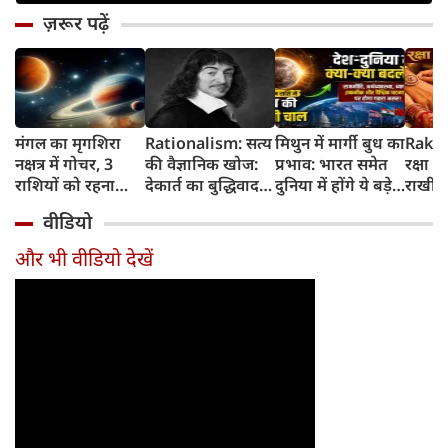
ज़रूर पढ़ें
मंगल का मृगशिरा
Rationalism: सत्य
मिथुन में मार्गी बुध का
Rakhi
नक्षत्र में गोचर, 3
की वैज्ञानिक खोज:
प्रभाव: भारत समेत
रक्षा ब
राशियों को रहना
देकार्त का बुद्धिवाद
दुनिया में होंगे ये बड़े
राखी ब
होगा 12 अगस्त तक
और आधुनिक दर्शन
बदलाव
मुहूर्त?
वीडियो
सावधान
का जन्म
और भी वीडियो देखें