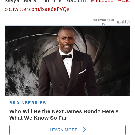
pic.twitter.com/isae6ePVQe