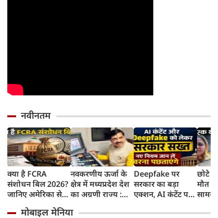
नवीनतम
क्या है FCRA
नवकरणीय ऊर्जा के
Deepfake पर
छोटे ब
संशोधन बिल 2026?
क्षेत्र में मध्यप्रदेश देश
सरकार का बड़ा
मौत के
जानिए अमेरिका से
का अग्रणी राज्य :
एक्शन, AI कंटेंट पर
सामने
लेकर मिजोरम के CM
मुख्यमंत्री डॉ. मोहन
लेबल जरूरी,
शाइस्त
मोबाइल मेनिया
क्यों हैं चिंतित
यादव
गैरकानूनी सामग्री अब
फरार ह