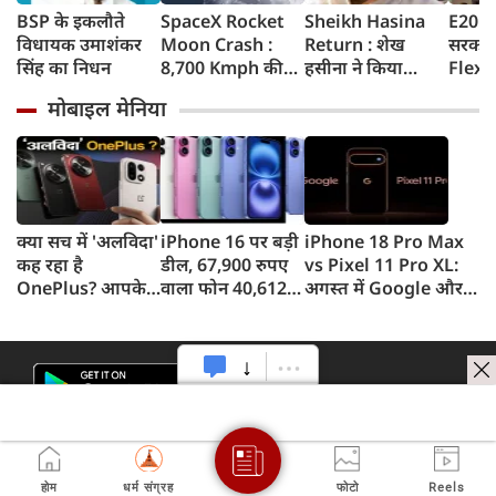
BSP के इकलौते
SpaceX Rocket
Sheikh Hasina
E20 Pe
विधायक उमाशंकर
Moon Crash :
Return : शेख
सरकार 
सिंह का निधन
8,700 Kmph की
हसीना ने किया
Flex-F
रफ्तार से चांद से
ऐलान- दिसंबर में
लिए न
मोबाइल मेनिया
टकराया SpaceX
बांग्लादेश लौटूंगी,
सरकार 
रॉकेट का हिस्सा,
बोलीं- गिरफ्तारी या
अपडेट
वैज्ञानिकों ने
मौत का भी डर नहीं,
टेलीस्कोप से रखी
भारत ने कार्यक्रम से
नजर, देखें Video
क्यों बनाई दूरी
क्या सच में 'अलविदा'
iPhone 16 पर बड़ी
iPhone 18 Pro Max
कह रहा है
डील, 67,900 रुपए
vs Pixel 11 Pro XL:
OnePlus? आपके
वाला फोन 40,612
अगस्त में Google और
फोन के अपडेट्स और
रुपए में खरीदने का
सितंबर में Apple की
वारंटी पर आया बड़ा
मौका, ऐसे मिलेगा
टक्कर, जानें कौन होगा
अपडेट
डिस्काउंट
सबसे दमदार?
होम
धर्म संग्रह
फोटो
Reels