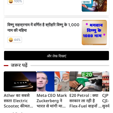
जरूर पढ़ें
Ather का सबसे
Meta CEO Mark
E20 Petrol : क्या
CJP प्र
सस्ता Electric
Zuckerberg ने
सरकार ला रही है
CJI- य
Scooter, कीमत
भारत से मांगी माफी,
Flex-Fuel वाहनों के
सुननी 
सुनकर रह जाएंगे
5-6 घंटे तक
लिए नई पॉलिसी?
का जवा