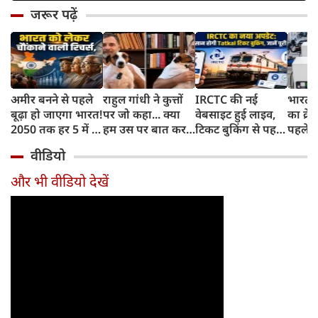
जरूर पढ़ें
अमीर बनने से पहले
राहुल गांधी ने कुत्तों
IRCTC की नई
भारत म
बूढ़ा हो जाएगा भारत!
पर जो कहा... क्या
वेबसाइट हुई लाइव,
का क्रे
2050 तक हर 5 में 1
हम उस पर बात कर
टिकट बुकिंग से पहले
पहले जा
भारतीय होगा 60
सकते हैं?
करना होगा ये जरूरी
वाहनों 
वीडियो
साल से ज्यादा उम्र का
काम, जानें पूरा
और इन
तरीका
और भी वीडियो देखें