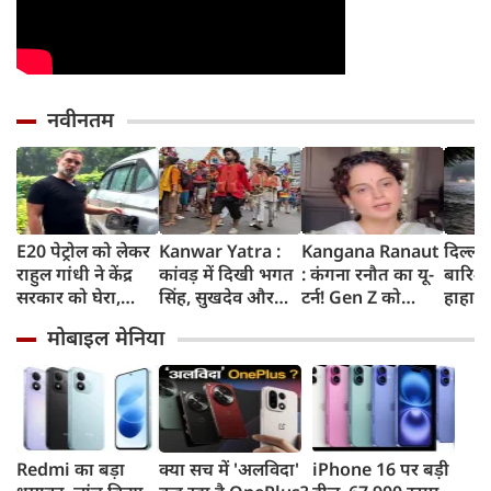
नवीनतम
E20 पेट्रोल को लेकर
Kanwar Yatra :
Kangana Ranaut
दिल्ली
राहुल गांधी ने केंद्र
कांवड़ में दिखी भगत
: कंगना रनौत का यू-
बारिश 
सरकार को घेरा,
सिंह, सुखदेव और
टर्न! Gen Z को
हाहाका
कहा- बहुत बड़ा मुद्दा,
राजगुरु की
बताया भारत की
में जलभ
मोबाइल मेनिया
लोगों की गाड़ियां हो
अमरगाथा,
'सबसे बड़ी ताकत',
जाम में
रहीं खराब, BJP ने
शिवभक्तों ने अनोखे
कुछ दिन पहले
सड़कों
बताया खराब
अंदाज में दी
प्रदर्शनकारियों को
तक पा
पटकथा
श्रद्धांजलि
कहा था 'जेनरेशन
गटर'
Redmi का बड़ा
क्या सच में 'अलविदा'
iPhone 16 पर बड़ी