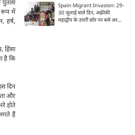
 पुतला
देश भारत, लोकजीवन की अंतहीन
Spain Migrant Invasion: 29-
विविधताओं का गहरा जमावड़ा है।
ूप में
30 जुलाई वाले दिन, अफ़्रीकी
महाद्वीप के उत्तरी छोर पर बसे अरबी
, हर्ष,
राजशाही के देश मोरक्को से भाग रहे
'जेन-जी' किस्म के हज़ारों युवाओं ने
एक ऐसा दृश्य रच दिया, जिससे
, हिंसा
यूरोपीय संघ के देशों में तहलका मच
गया। वे गिरते-पड़ते-दौड़ते हुए
ा है कि
मोरक्को से ही सटे—पर स्पेनी
स्वामित्व वाले एक छोटे से अलग
भूखंड पर बसे— 'सेउता' (Ceuta)
नाम के शहर में ऐसे पहुँचे, मानो
। इस दिन
आनन-फानन में उस पर धावा बोल
सीता और
दिया गया है।
रे होते
गते हैं