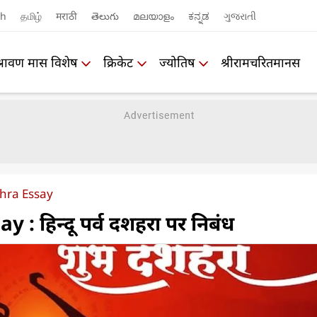
sh
தமிழ்
मराठी
తెలుగు
മലയാളം
ಕನ್ನಡ
ગુજરાતી
श्रावण मास विशेष
क्रिकेट
ज्योतिष
श्रीरामचरितमानस
hra Essay
: हिन्दू पर्व दशहरा पर निबंध