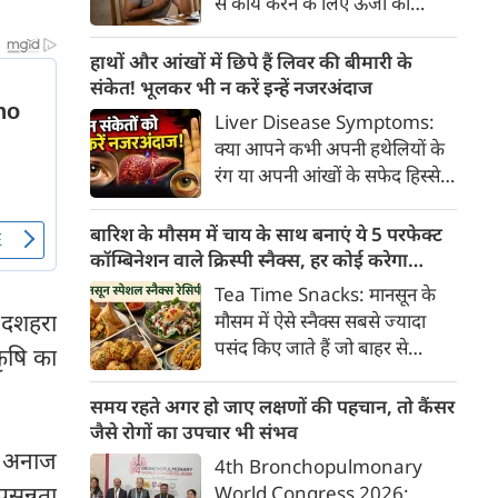
से कार्य करने के लिए ऊर्जा की
क्या है, हिस्टामिन की क्या भूमिका
आवश्यकता होती है और इस ऊर्जा
होती है और खुजली से राहत पाने के
का प्रमुख स्रोत ग्लूकोज यानी ब्लड
हाथों और आंखों में छिपे हैं लिवर की बीमारी के
प्रभावी घरेलू व चिकित्सीय उपाय।
शुगर है। जब शरीर में ब्लड शुगर का
संकेत! भूलकर भी न करें इन्हें नजरअंदाज
स्तर सामान्य से कम हो जाता है, तो
Liver Disease Symptoms:
इस स्थिति को हाइपोग्लाइसीमिया
क्या आपने कभी अपनी हथेलियों के
(Hypoglycemia) कहा जाता है।
रंग या अपनी आंखों के सफेद हिस्से
ब्लड शुगर कम होने पर शरीर तुरंत
(स्केलेरा) पर बारीकी से गौर किया है?
संकेत देना शुरू कर देता है।
अक्सर हम हलकी लालिमा या आंखों
बारिश के मौसम में चाय के साथ बनाएं ये 5 परफेक्ट
के पीलेपन को थकान समझकर टाल
कॉम्बिनेशन वाले क्रिस्पी स्नैक्स, हर कोई करेगा
देते हैं। लेकिन शरीर के ये छोटे-छोटे
तारीफ
Tea Time Snacks: मानसून के
बदलाव असल में एक बहुत बड़ी
। दशहरा
मौसम में ऐसे स्नैक्स सबसे ज्यादा
चेतावनी हो सकते हैं।
पसंद किए जाते हैं जो बाहर से
कृषि का
कुरकुरे, अंदर से नरम और स्वाद में
लाजवाब हों। यहां आपके लिये प्रस्तुत
समय रहते अगर हो जाए लक्षणों की पहचान, तो कैंसर
हैं पकौड़ों से लेकर कॉर्न फ्रिटर्स तक
जैसे रोगों का उपचार भी संभव
के कई मसालेदार स्नैक्स की ऐसी
र अनाज
4th Bronchopulmonary
रेसिपीज, जिन्हें आप घर पर कम
रसन्नता
World Congress 2026: