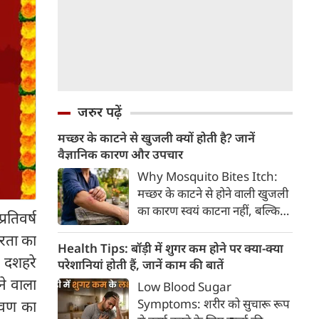
जरुर पढ़ें
मच्छर के काटने से खुजली क्यों होती है? जानें
वैज्ञानिक कारण और उपचार
Why Mosquito Bites Itch:
मच्छर के काटने से होने वाली खुजली
का कारण स्वयं काटना नहीं, बल्कि
रतिवर्ष
मच्छर की लार के प्रति शरीर की
ीरता का
प्रतिरक्षा प्रतिक्रिया है। हिस्टामिन के
Health Tips: बॉड़ी में शुगर कम होने पर क्या-क्या
ए दशहरे
निकलने से त्वचा पर लालिमा, सूजन
परेशानियां होती हैं, जानें काम की बातें
और खुजली होती है। यहां जानिए
ने वाला
Low Blood Sugar
मच्छर के काटने से खुजली क्यों होती
Symptoms: शरीर को सुचारू रूप
रावण का
है, इसके पीछे का वैज्ञानिक कारण