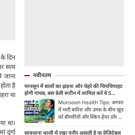
 के दिन
पर सत्य
नवीनतम
े जाना
होता है
मानसून में बालों का झड़ना और चेहरे की चिपचिपाहट
होगी गायब, बस डेली रूटीन में शामिल करें ये 5
शहरा या
लाइफस्टाइल टिप्स
Monsoon Health Tips: अगस्त
में भारी बारिश और उमस के बीच खुद
को बीमारियों और स्किन-हेयर प्रॉब्लम
गया था।
से कैसे बचाएं? जानिए एक्सपर्ट्स के
बताएं 5 बेस्ट मानसून लाइफस्टाइल
ं दुर्गा
सावधान! थाली में रखा पनीर असली है या वेजिटेबल