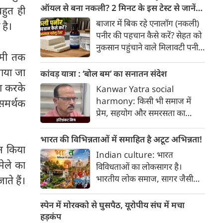
हैक्स।
ऑयल से बना नकली? 2 मिनट के इस टेस्ट से जानें
हुत ही
सच्चाई
बाजार में बिक रहे एनालॉग (नकली)
 है।
पनीर की पहचान कैसे करें? सेहत को
नुकसान पहुंचाने वाले मिलावटी पनीर
वमी तक
को परखने के 5 आसान घरेलू तरीके
यहां जानें।
नाया जा
कांवड़ यात्रा : ‘बोल बम’ का सनातन संदेश
ा करके
Kanwar Yatra social
harmony: किसी भी समाज में
 समर्थक
प्रेम, सहयोग और समरसता का
वातावरण तब स्वतः निर्मित होता है,
जब व्यक्ति अपने अहंकार का त्याग
भारत की विभिन्नताओं में समाहित है अटूट अभिन्नता!
न किया
कर भक्ति का पथ अपनाता है। कांवड़
Indian culture: भारत
यात्रा इसी सत्य का सजीव प्रतीक है।
मेले का
विविधताओं का लोकसागर है।
मनुष्य को मनुष्य से जोड़ने वाली
भारतीय लोक समाज, सागर जैसी
ाते हैं।
सांस्कृतिक चेतना की यह एक विराट
विशालता के साथ ही साथ लोकजीवन
यात्रा है जिसमें जाति, वर्ग, भाषा,
में समायी अंतहीन विविधताओं का
स्पेन में मोरक्को से घुसपैठ, यूरोपीय संघ में मचा
क्षेत्र, आर्थिक स्थिति और सामाजिक
जीता-जागता संग्रहालय हैं। हमारा
हड़कंप
भेदभाव गौण हो जाते हैं।