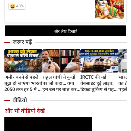
जरूर पढ़ें
अमीर बनने से पहले
राहुल गांधी ने कुत्तों
IRCTC की नई
भारत म
बूढ़ा हो जाएगा भारत!
पर जो कहा... क्या
वेबसाइट हुई लाइव,
का क्रे
2050 तक हर 5 में 1
हम उस पर बात कर
टिकट बुकिंग से पहले
पहले जा
भारतीय होगा 60
सकते हैं?
करना होगा ये जरूरी
वाहनों 
वीडियो
साल से ज्यादा उम्र का
काम, जानें पूरा
और इन
तरीका
और भी वीडियो देखें