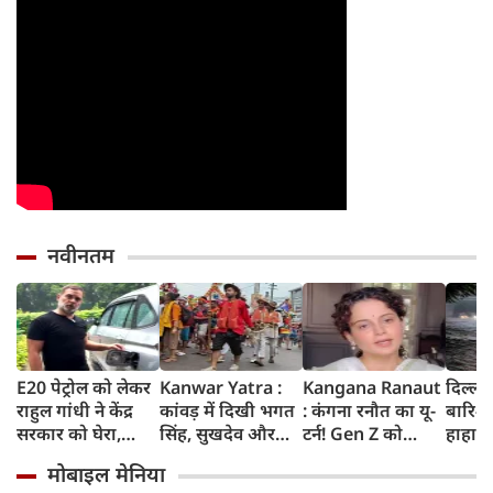
नवीनतम
E20 पेट्रोल को लेकर
Kanwar Yatra :
Kangana Ranaut
दिल्ली
राहुल गांधी ने केंद्र
कांवड़ में दिखी भगत
: कंगना रनौत का यू-
बारिश 
सरकार को घेरा,
सिंह, सुखदेव और
टर्न! Gen Z को
हाहाका
कहा- बहुत बड़ा मुद्दा,
राजगुरु की
बताया भारत की
में जलभ
मोबाइल मेनिया
लोगों की गाड़ियां हो
अमरगाथा,
'सबसे बड़ी ताकत',
जाम में