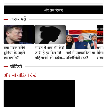
जरूर पढ़ें
क्या मस्क बनेंगे
भारत में अब भी कैसे
बंगाल 
दुनिया के पहले
जारी है हर दिन 16
नार्वे में पत्रकारिता या
हिंसा 
खरबपति?
महिलाओं की दहेज
पब्लिसिटी स्टंट?
सरकार 
हत्या?
चुनौती
वीडियो
और भी वीडियो देखें