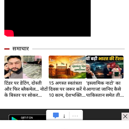
समाचार
टिंडर पर डेटिंग, दोस्ती
15 अगस्त स्वतंत्रता
'इस्लामिक नाटो' का
और फिर ब्लैकमेल... नोटों
दिवस पर जरूर करें ये
आगाज! जानिए कैसे
के बिस्तर पर सोकर
10 काम, देशभक्ति
पाकिस्तान समेत तीन
दिखाया शादी का सपना,
के साथ ऐसे मनाएं
मुल्कों की डील ने
लूट लिए 6 करोड़ रुपए
आजादी का पर्व
बढ़ाई भारत की टेंशन