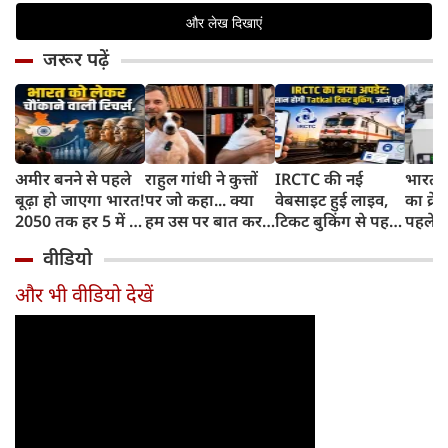
जरूर पढ़ें
अमीर बनने से पहले
राहुल गांधी ने कुत्तों
IRCTC की नई
भारत म
बूढ़ा हो जाएगा भारत!
पर जो कहा... क्या
वेबसाइट हुई लाइव,
का क्रे
2050 तक हर 5 में 1
हम उस पर बात कर
टिकट बुकिंग से पहले
पहले जा
भारतीय होगा 60
सकते हैं?
करना होगा ये जरूरी
वाहनों 
वीडियो
साल से ज्यादा उम्र का
काम, जानें पूरा
और इन
तरीका
और भी वीडियो देखें