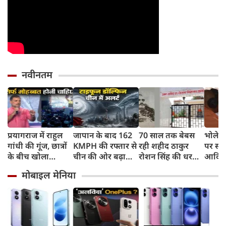
नवीनतम
प्रयागराज में राहुल
जापान के बाद 162
70 साल तक बेबस
भोलेना
गांधी की गूंज, छात्रों
KMPH की रफ्तार से
रही शहीद ठाकुर
पर सी
के बीच खोला
चीन की ओर बढ़ा
रोशन सिंह की धरती,
आदित्य
रोजगार के '5 बंद
टाइफून डॉल्फिन, चीन
फिर CM योगी ने
पुष्पवर्
मोबाइल मेनिया
दरवाजों' का सच
में अलर्ट, बंदरगाह,
मिटा दिया तीन
स्कूल बंद, उड़ानें रद्द
पीढ़ियों का दर्द