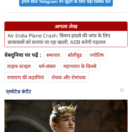
हमारे साथ Telegram पर जुड़ने के लिए यहां क्लिक करें
अगला लेख
Air India Plane Crash: विमान हादसे की जांच के लिए
छात्रावासों को कराया जा रहा खाली, AIIB करेगी पड़ताल
वेबदुनिया पर पढ़ें :
समाचार
बॉलीवुड
ज्योतिष
लाइफ स्‍टाइल
धर्म-संसार
महाभारत के किस्से
रामायण की कहानियां
रोचक और रोमांचक