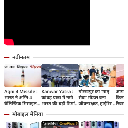
नवीनतम
Agni 4 Missile :
Kanwar Yatra :
गोरखपुर का 'मातृ
आगरा म
भारत ने अग्नि-4
कांवड़ यात्रा में नमो
सेवा' मॉडल बना
किनारे
बैलिस्टिक मिसाइल
भारत की बढ़ी डिमांड,
जीवनरक्षक, हाईरिस्क
रिवर फ्
का सफल परीक्षण
गाजियाबाद समेत
गर्भवती महिलाओं के
करोड़ 
मोबाइल मेनिया
किया, 4,000 KM
कई स्टेशनों पर 50%
इलाज से बची 77
करेगी 
तक मारक क्षमता
तक बढ़ी यात्रियों की
जिंदगियां
मिलेंग
संख्या
सुविधा